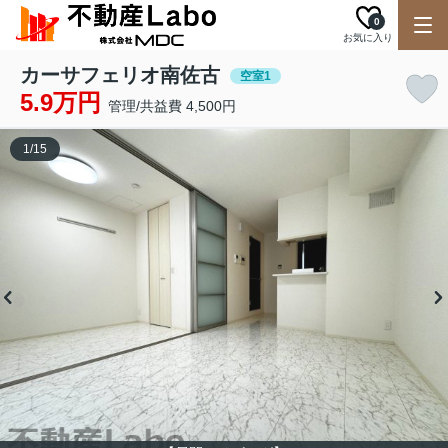
0
お気に入り
カーサフェリオ南佐古
空室1
5.9万円
管理/共益費 4,500円
1
/
15