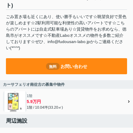
ト)
ごみ置き場も近くにあり、使い勝手もいいです☆眺望良好で景色
が楽しめます☆2駅利用可能な利便性の高いアパートです☆こち
らのアパートには自走式駐車場あり☆賃貸物件をお求めなら、徳
島市がオススメです☆不動産Laboオススメの物件を多数ご紹介
しております☆ぜひ、info@fudousan-labo.jpからご連絡くださ
い(*^^*)
お問い合わせ
無料
カーサフェリオ南佐古の募集中物件
1階
5.9万円
1階 / 10.04坪(33.20㎡)
周辺施設