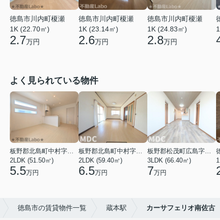
徳島市川内町榎瀬
徳島市川内町榎瀬
徳島市川内町榎瀬
1K (22.70㎡)
1K (23.14㎡)
1K (24.83㎡)
1
2.7
2.6
2.8
万円
万円
万円
よく見られている物件
板野郡北島町中村字東堤ノ内
板野郡北島町中村字本須
板野郡松茂町広島字南ハリ
2LDK (51.50㎡)
2LDK (59.40㎡)
3LDK (66.40㎡)
1
5.5
6.5
7
万円
万円
万円
徳島市の賃貸物件一覧
蔵本駅
カーサフェリオ南佐古