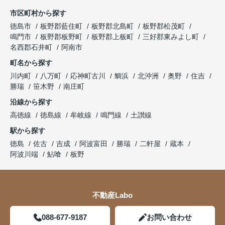
市区町村から探す
徳島市
板野郡藍住町
板野郡北島町
板野郡松茂町
鳴門市
板野郡板野町
板野郡上板町
三好郡東みよし町
名西郡石井町
阿南市
町名から探す
川内町
八万町
応神町古川
鯛浜
北沖洲
奥野
住吉
勝瑞
笹木野
南庄町
沿線から探す
高徳線
徳島線
牟岐線
鳴門線
土讃線
駅から探す
徳島
佐古
吉成
阿波富田
勝瑞
二軒屋
蔵本
阿波川端
鮎喰
板野
不動産Labo
088-677-9187
お問い合わせ