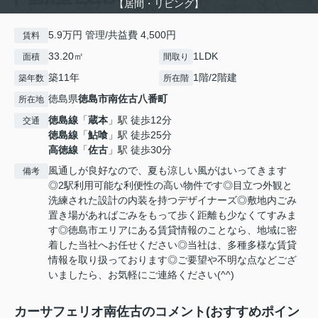
【居間・リビング】
5.9万円 管理/共益費 4,500円
賃料
33.20㎡
1LDK
面積
間取り
築11年
1階/2階建
築年数
所在階
徳島県
徳島市
南佐古八番町
所在地
徳島線
「
蔵本
」駅 徒歩12分
交通
徳島線
「
鮎喰
」駅 徒歩25分
高徳線
「
佐古
」駅 徒歩30分
風通しが良好なので、夏も涼しい風がはいってきます
備考
◎2駅利用可能な利便性の高い物件です◎目立つ外観と
洗練された設計の内装を持つデザイナーズ◎敷地内ごみ
置き場があればごみをもって歩く距離も少なくてすみま
す◎徳島市エリアにある賃貸情報のことなら、地域に密
着した当社へお任せください◎当社は、多種多様な賃貸
情報を取り扱っております◎ご要望や不明な点などござ
いましたら、お気軽にご連絡ください(^^)
カーサフェリオ南佐古のコメント(おすすめポイン