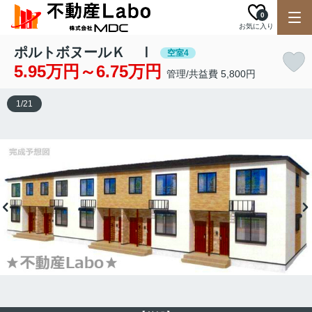
0
お気に入り
ポルトボヌールＫ Ⅰ
空室4
5.95万円～6.75万円
管理/共益費 5,800円
1
/
21