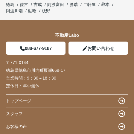
徳島
佐古
吉成
阿波富田
勝瑞
二軒屋
蔵本
阿波川端
鮎喰
板野
不動産Labo
088-677-9187
お問い合わせ
〒771-0144
徳島県徳島市川内町榎瀬669-17
営業時間：
9：30～18：30
定休日：
年中無休
トップページ
スタッフ
お客様の声