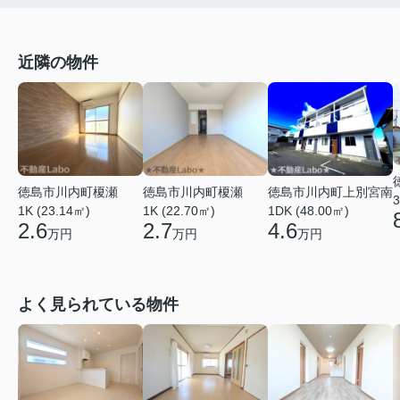
近隣の物件
徳島市川内町榎瀬
徳島市川内町榎瀬
徳島市川内町上別宮南
3
1K (23.14㎡)
1K (22.70㎡)
1DK (48.00㎡)
2.6
2.7
4.6
万円
万円
万円
よく見られている物件