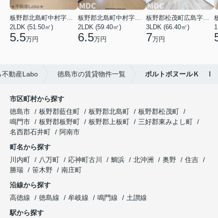
板野郡北島町中村字東堤ノ内
板野郡北島町中村字本須
板野郡松茂町広島字南ハリ
2LDK (51.50㎡)
2LDK (59.40㎡)
3LDK (66.40㎡)
1
5.5
6.5
7
万円
万円
万円
不動産Labo
徳島市の賃貸物件一覧
ポルトボヌールＫ Ⅰ
市区町村から探す
徳島市
板野郡藍住町
板野郡北島町
板野郡松茂町
鳴門市
板野郡板野町
板野郡上板町
三好郡東みよし町
名西郡石井町
阿南市
町名から探す
川内町
八万町
応神町古川
鯛浜
北沖洲
奥野
住吉
勝瑞
笹木野
南庄町
沿線から探す
高徳線
徳島線
牟岐線
鳴門線
土讃線
駅から探す