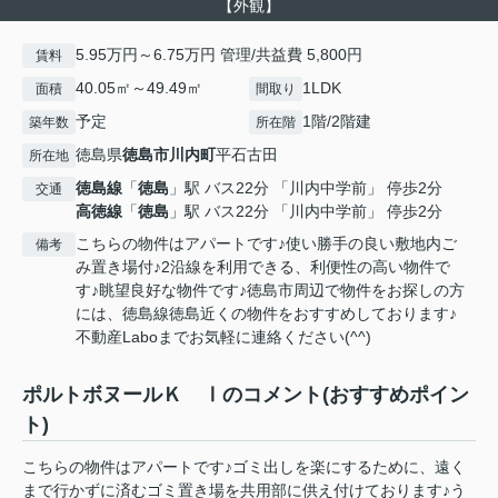
【外観】
5.95万円～6.75万円 管理/共益費 5,800円
賃料
40.05㎡～49.49㎡
1LDK
面積
間取り
予定
1階/2階建
築年数
所在階
徳島県
徳島市
川内町
平石古田
所在地
徳島線
「
徳島
」駅 バス22分 「川内中学前」 停歩2分
交通
高徳線
「
徳島
」駅 バス22分 「川内中学前」 停歩2分
こちらの物件はアパートです♪使い勝手の良い敷地内ご
備考
み置き場付♪2沿線を利用できる、利便性の高い物件で
す♪眺望良好な物件です♪徳島市周辺で物件をお探しの方
には、徳島線徳島近くの物件をおすすめしております♪
不動産Laboまでお気軽に連絡ください(^^)
ポルトボヌールＫ Ⅰのコメント(おすすめポイン
ト)
こちらの物件はアパートです♪ゴミ出しを楽にするために、遠く
まで行かずに済むゴミ置き場を共用部に供え付けております♪う