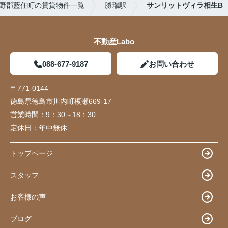
野郡藍住町の賃貸物件一覧
勝瑞駅
サンリットヴィラ相生B
不動産Labo
088-677-9187
お問い合わせ
〒771-0144
徳島県徳島市川内町榎瀬669-17
営業時間：
9：30～18：30
定休日：
年中無休
トップページ
スタッフ
お客様の声
ブログ