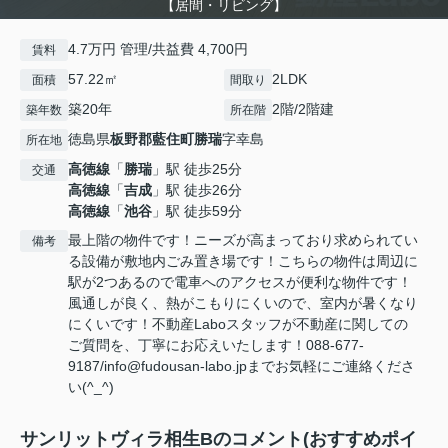
【居間・リビング】
4.7万円 管理/共益費 4,700円
賃料
57.22㎡
2LDK
面積
間取り
築20年
2階/2階建
築年数
所在階
徳島県
板野郡藍住町
勝瑞
字幸島
所在地
高徳線
「
勝瑞
」駅 徒歩25分
交通
高徳線
「
吉成
」駅 徒歩26分
高徳線
「
池谷
」駅 徒歩59分
最上階の物件です！ニーズが高まっており求められてい
備考
る設備が敷地内ごみ置き場です！こちらの物件は周辺に
駅が2つあるので電車へのアクセスが便利な物件です！
風通しが良く、熱がこもりにくいので、室内が暑くなり
にくいです！不動産Laboスタッフが不動産に関しての
ご質問を、丁寧にお応えいたします！088-677-
9187/info@fudousan-labo.jpまでお気軽にご連絡くださ
い(^_^)
サンリットヴィラ相生Bのコメント(おすすめポイ