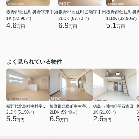
板野郡藍住町奥野字東中須
板野郡藍住町乙瀬字中田
板野郡藍住町奥
1K (32.90㎡)
2LDK (67.70㎡)
1LDK (32.90㎡)
4.6
6.9
5.1
万円
万円
万円
よく見られている物件
板野郡北島町中村字東堤ノ内
板野郡北島町中村字本須
徳島市川内町平石古田
2LDK (51.50㎡)
2LDK (59.40㎡)
1K (21.00㎡)
3
5.5
6.5
2.6
万円
万円
万円