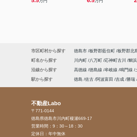
5.5
6.5
2
万円
万円
市区町村から探す
徳島市
板野郡藍住町
板野郡北
町名から探す
川内町
八万町
応神町古川
鯛
沿線から探す
高徳線
徳島線
牟岐線
鳴門線
駅から探す
徳島
佐古
阿波富田
吉成
勝瑞
不動産Labo
〒771-0144
徳島県徳島市川内町榎瀬669-17
営業時間：
9：30～18：30
定休日：
年中無休