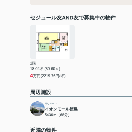
セジュール友AND友で募集中の物件
1階
18.02坪 (59.60㎡)
4
万円(2219.76円/坪)
周辺施設
デパート
イオンモール徳島
5436ｍ（68分）
近隣の物件