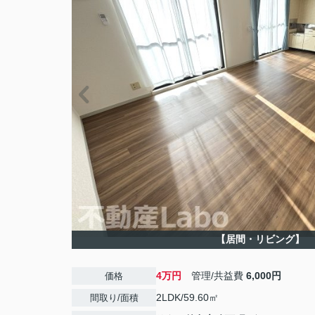
【居間・リビング】
4万円
管理/共益費
6,000円
価格
2LDK/59.60㎡
間取り/面積