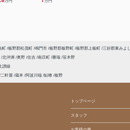
.6
7
万円
万円
島町
板野郡松茂町
鳴門市
板野郡板野町
板野郡上板町
三好郡東みよ
浜
北沖洲
奥野
住吉
南庄町
勝瑞
笹木野
土讃線
二軒屋
蔵本
阿波川端
鮎喰
板野
トップページ
スタッフ
お客様の声