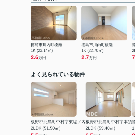
徳島市川内町榎瀬
徳島市川内町榎瀬
1K (23.14㎡)
1K (22.70㎡)
2
2.6
2.7
7
万円
万円
よく見られている物件
板野郡北島町中村字東堤ノ内
板野郡北島町中村字本須
2LDK (51.50㎡)
2LDK (59.40㎡)
1