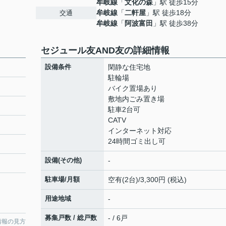
牟岐線
「
文化の森
」駅 徒歩15分
牟岐線
「
二軒屋
」駅 徒歩18分
交通
牟岐線
「
阿波富田
」駅 徒歩38分
セジュール友AND友の詳細情報
設備条件
閑静な住宅地
駐輪場
バイク置場あり
敷地内ごみ置き場
駐車2台可
CATV
インターネット対応
24時間ゴミ出し可
設備(その他)
-
駐車場/月額
空有(2台)/3,300円 (税込)
用途地域
-
募集戸数 / 総戸数
- / 6戸
情報の見方