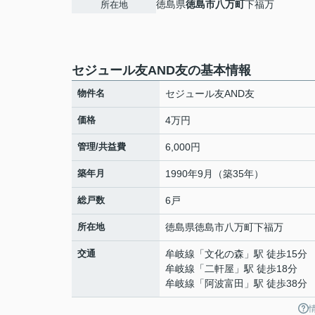
徳島県
徳島市
八万町
下福万
所在地
セジュール友AND友の基本情報
物件名
セジュール友AND友
価格
4万円
管理/共益費
6,000円
築年月
1990年9月（築35年）
総戸数
6戸
所在地
徳島県
徳島市
八万町
下福万
交通
牟岐線
「
文化の森
」駅 徒歩15分
牟岐線
「
二軒屋
」駅 徒歩18分
牟岐線
「
阿波富田
」駅 徒歩38分