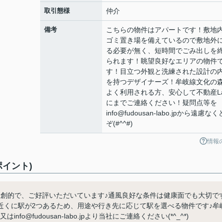
取引態様
仲介
備考
こちらの物件はアパートです！敷地
ゴミ置き場を備えているので敷地外
る必要が無く、短時間でごみ出しを
られます！眺望良好なエリアの物件
す！目立つ外観と洗練された設計の
を持つデザイナーズ！牟岐線文化の
よく利用される方、安心して不動産La
にまでご連絡ください！疑問点等を
info@fudousan-labo.jpから遠慮な
ぞ(#^^#)
情報
イント)
独創的で、ご好評いただいています♪通風良好な条件は健康面でも大切で
近くに駅が2つあるため、用途や行き先に応じて駅を選べる物件です♪牟
nfo@fudousan-labo.jpより当社にご連絡ください(*^_^*)