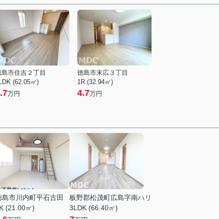
徳島市住吉２丁目
徳島市末広３丁目
LDK (62.05㎡)
1R (32.94㎡)
.7
4.7
万円
万円
徳島市川内町平石古田
板野郡松茂町広島字南ハリ
K (21.00㎡)
3LDK (66.40㎡)