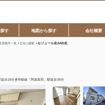
ら探す
地図から探す
会社概要
セジュール友AND友
賃貸物件一覧
文化の森駅
徒歩18分
牟岐線「阿波富田」駅徒歩38分