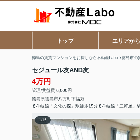
トップ
エリアか
徳島の賃貸マンションをお探しなら不動産Labo
徳島市の
セジュール友AND友
4万円
管理/共益費 6,000円
徳島県
徳島市
八万町
下福万
牟岐線「文化の森」駅徒歩15分
牟岐線「二軒屋」駅
1
/
15