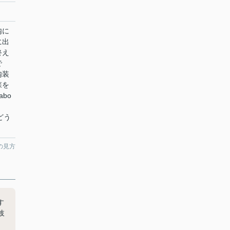
内に
に出
終え
で
内装
森を
bo
くどう
の見方
す
岐