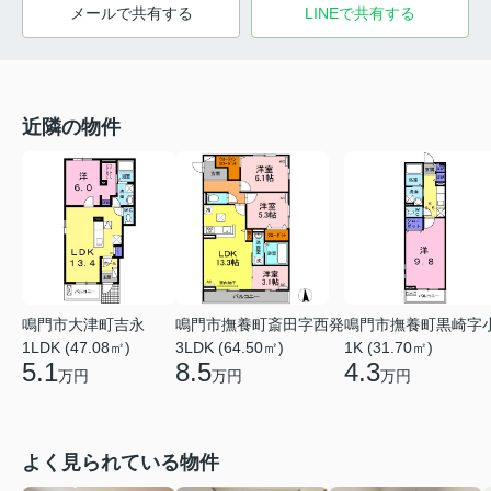
メールで共有する
LINEで共有する
近隣の物件
鳴門市大津町吉永
鳴門市撫養町斎田字西発
鳴門市撫養町黒崎字
1LDK (47.08㎡)
3LDK (64.50㎡)
1K (31.70㎡)
5.1
8.5
4.3
万円
万円
万円
よく見られている物件