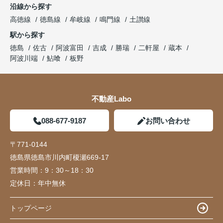
沿線から探す
高徳線
徳島線
牟岐線
鳴門線
土讃線
駅から探す
徳島
佐古
阿波富田
吉成
勝瑞
二軒屋
蔵本
阿波川端
鮎喰
板野
不動産Labo
088-677-9187
お問い合わせ
〒771-0144
徳島県徳島市川内町榎瀬669-17
営業時間：
9：30～18：30
定休日：
年中無休
トップページ