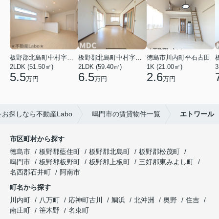
板野郡北島町中村字東堤ノ内
板野郡北島町中村字本須
徳島市川内町平石古田
2LDK (51.50㎡)
2LDK (59.40㎡)
1K (21.00㎡)
3
5.5
6.5
2.6
万円
万円
万円
お探しなら不動産Labo
鳴門市の賃貸物件一覧
エトワール
市区町村から探す
徳島市
板野郡藍住町
板野郡北島町
板野郡松茂町
鳴門市
板野郡板野町
板野郡上板町
三好郡東みよし町
名西郡石井町
阿南市
町名から探す
川内町
八万町
応神町古川
鯛浜
北沖洲
奥野
住吉
南庄町
笹木野
名東町