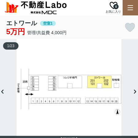
0
お気に入り
エトワール
空室1
5万円
管理/共益費 4,000円
1
/
23