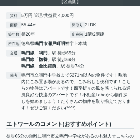
【区画図】
5万円 管理/共益費 4,000円
賃料
55.44㎡
2LDK
面積
間取り
築20年
1階/2階建
築年数
所在階
徳島県
鳴門市
瀬戸町明神
字上本城
所在地
鳴門線
「
鳴門
」駅 徒歩65分
交通
鳴門線
「
撫養
」駅 徒歩69分
鳴門線
「
金比羅前
」駅 徒歩74分
鳴門市立鳴門中学校まで5271m以内の物件です！敷地
備考
内にごみ置き場があるので、ごみ出しも便利です！こち
らの物件はアパートです！四季折々の風を感じられる通
風良好な快適のアパートです！不動産Laboから物件探
しを始めましょう！たくさんの物件を取り揃えておりま
す！ぜひご覧ください(*^^*)
エトワールのコメント(おすすめポイント)
徒歩66分の距離に鳴門市立鳴門中学校があるのも魅力☆こちらの