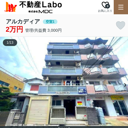
0
お気に入り
アルカディア
空室1
2万円
管理/共益費 3,000円
1
/
13