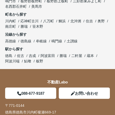
鳴門市
板野郡板野町
板野郡上板町
三好郡東みよし町
名西郡石井町
美馬市
町名から探す
川内町
応神町古川
八万町
鯛浜
北沖洲
住吉
奥野
南庄町
勝瑞
笹木野
沿線から探す
高徳線
徳島線
牟岐線
鳴門線
土讃線
駅から探す
徳島
佐古
吉成
阿波富田
勝瑞
二軒屋
蔵本
阿波川端
鮎喰
板野
不動産Labo
088-677-9187
お問い合わせ
〒771-0144
徳島県徳島市川内町榎瀬669-17