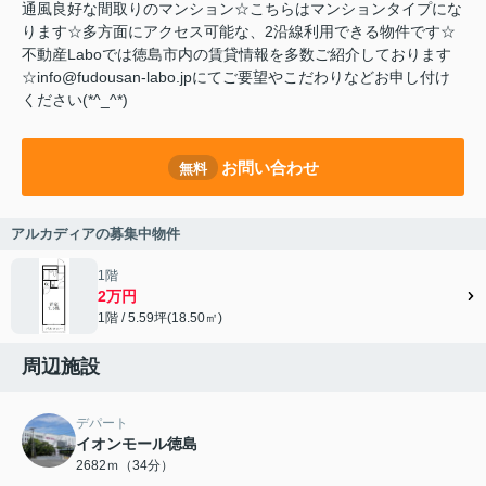
通風良好な間取りのマンション☆こちらはマンションタイプにな
ります☆多方面にアクセス可能な、2沿線利用できる物件です☆
不動産Laboでは徳島市内の賃貸情報を多数ご紹介しております
☆info@fudousan-labo.jpにてご要望やこだわりなどお申し付け
ください(*^_^*)
お問い合わせ
無料
アルカディアの募集中物件
1階
2万円
1階 / 5.59坪(18.50㎡)
周辺施設
デパート
イオンモール徳島
2682ｍ（34分）