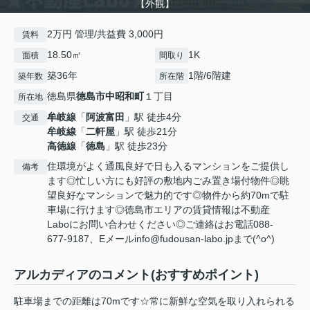
【外観】
2万円 管理/共益費 3,000円
賃料
18.50㎡
1K
面積
間取り
築36年
1階/6階建
築年数
所在階
徳島県
徳島市
中昭和町
１丁目
所在地
牟岐線
「
阿波富田
」駅 徒歩4分
交通
牟岐線
「
二軒屋
」駅 徒歩21分
高徳線
「
徳島
」駅 徒歩23分
住環境がよく通風良好で日も入るマンションをご提供し
備考
ます◎忙しい方にも好評の敷地内ごみ置き場付物件◎眺
望良好なマンションで魅力的です◎物件から約70mで駐
車場に行けます◎徳島市エリアの賃貸情報は不動産
Laboにお問い合わせください◎ご連絡はお電話088-
677-9187、Eメールinfo@fudousan-labo.jpまで(^o^)
アルカディアのコメント(おすすめポイント)
駐車場までの距離は70mです☆常に新鮮な空気を取り入れられる