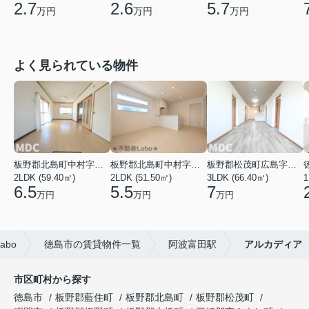
2.7
2.6
5.7
万円
万円
万円
よく見られている物件
板野郡北島町中村字本須
板野郡北島町中村字東堤ノ内
板野郡松茂町広島字南ハリ
2LDK (59.40㎡)
2LDK (51.50㎡)
3LDK (66.40㎡)
1
6.5
5.5
7
万円
万円
万円
bo
徳島市の賃貸物件一覧
阿波富田駅
アルカディア
市区町村から探す
徳島市
板野郡藍住町
板野郡北島町
板野郡松茂町