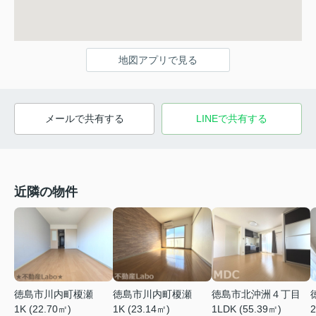
地図アプリで見る
メールで共有する
LINEで共有する
近隣の物件
徳島市川内町榎瀬
徳島市川内町榎瀬
徳島市北沖洲４丁目
1K (22.70㎡)
1K (23.14㎡)
1LDK (55.39㎡)
2