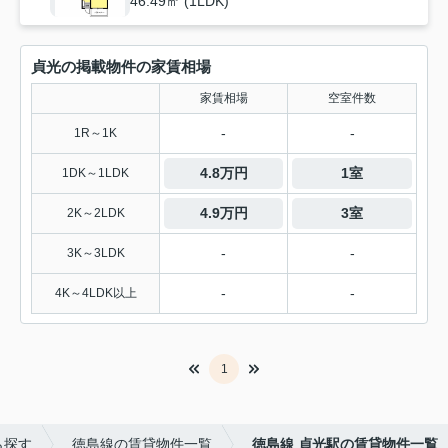
46.49㎡ (1LDK)
貞光の掲載物件の家賃相場
家賃相場
空室件数
-
-
1R～1K
4.8万円
1室
1DK～1LDK
4.9万円
3室
2K～2LDK
-
-
3K～3LDK
-
-
4K～4LDK以上
1
ら探す
徳島線の賃貸物件一覧
徳島線 貞光駅の賃貸物件一覧