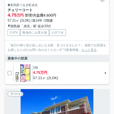
美馬郡つるぎ町貞光
チェリーコート
4.75
万円
管理/共益費4,600円
57.21㎡ (2LDK) /築14年 /2階建
徳島線「貞光」駅 徒歩33分
CATV
敷地内ごみ置き場
公共下水
「毎日の帰り道が楽しみになる家、見つけませんか？」 徳島でお部屋を
お探しならぜひお問い合わせください!(^^)!新着情報...
もっと見る
募集中の部屋
2階
4.75万円
57.21㎡ (2LDK)
アパート