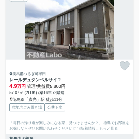
美馬郡つるぎ町半田
レールデュタンベルサイユ
4.9
万円
管理/共益費5,800円
57.07㎡ (2LDK) /築16年 /2階建
徳島線「貞光」駅 徒歩11分
敷地内ごみ置き場
公共下水
「毎日の帰り道が楽しみになる家、見つけませんか？」 徳島でお部屋を
お探しならぜひお問い合わせください!(^^)!新着情報...
もっと見る
募集中の部屋