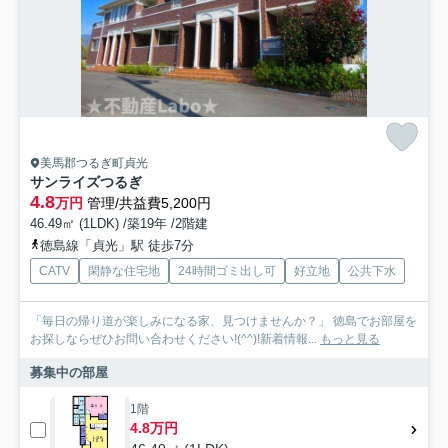
美馬郡つるぎ町貞光
サンライズつるぎ
4.8
万円
管理/共益費5,200円
46.49㎡ (1LDK) /築19年 /2階建
徳島線「貞光」駅 徒歩7分
CATV
閑静な住宅地
24時間ゴミ出し可
好立地
公共下水
「毎日の帰り道が楽しみになる家、見つけませんか？」 徳島でお部屋を
お探しならぜひお問い合わせください!(^^)!新着情報...
もっと見る
募集中の部屋
1階
4.8万円