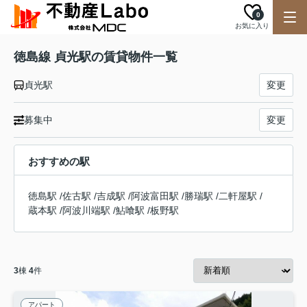
0
お気に入り
徳島線 貞光駅の賃貸物件一覧
貞光駅
変更
募集中
変更
おすすめの駅
徳島駅
/
佐古駅
/
吉成駅
/
阿波富田駅
/
勝瑞駅
/
二軒屋駅
/
蔵本駅
/
阿波川端駅
/
鮎喰駅
/
板野駅
3
棟
4
件
アパート