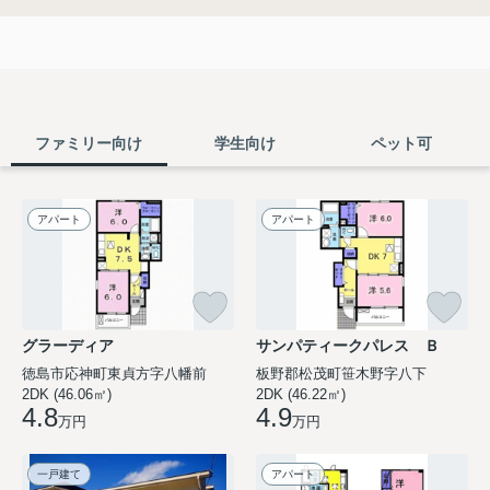
ファミリー向け
学生向け
ペット可
アパート
アパート
グラーディア
サンパティークパレス Ｂ
徳島市応神町東貞方字八幡前
板野郡松茂町笹木野字八下
2DK (46.06㎡)
2DK (46.22㎡)
4.8
4.9
万円
万円
一戸建て
アパート