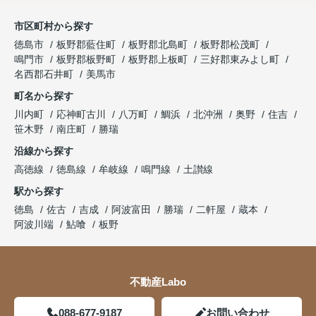
市区町村から探す
徳島市
板野郡藍住町
板野郡北島町
板野郡松茂町
鳴門市
板野郡板野町
板野郡上板町
三好郡東みよし町
名西郡石井町
美馬市
町名から探す
川内町
応神町古川
八万町
鯛浜
北沖洲
奥野
住吉
笹木野
南庄町
勝瑞
沿線から探す
高徳線
徳島線
牟岐線
鳴門線
土讃線
駅から探す
徳島
佐古
吉成
阿波富田
勝瑞
二軒屋
蔵本
阿波川端
鮎喰
板野
不動産Labo
088-677-9187
お問い合わせ