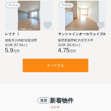
アパート
アパート
レイナ Ⅰ
サンシャインオールウェイズA
徳島市川内町加賀須野
板野郡板野町犬伏字大坪
2LDK (57.64㎡)
2LDK (55.81㎡)
5.9
4.75
万円
万円
すべて見る
新着物件
賃貸
NEW