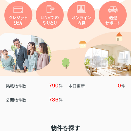
790
0
掲載物件数
件
本日更新
件
786
公開物件数
件
物件を探す