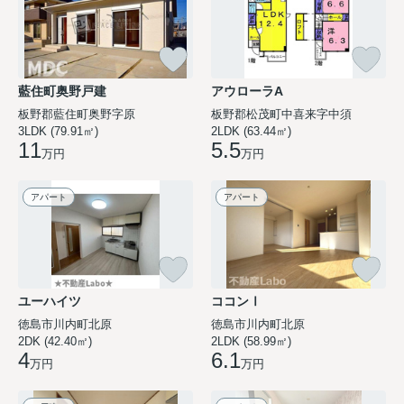
藍住町奥野戸建
アウローラA
板野郡藍住町奥野字原
板野郡松茂町中喜来字中須
3LDK (79.91㎡)
2LDK (63.44㎡)
11
5.5
万円
万円
アパート
アパート
ユーハイツ
ココンⅠ
徳島市川内町北原
徳島市川内町北原
2DK (42.40㎡)
2LDK (58.99㎡)
4
6.1
万円
万円