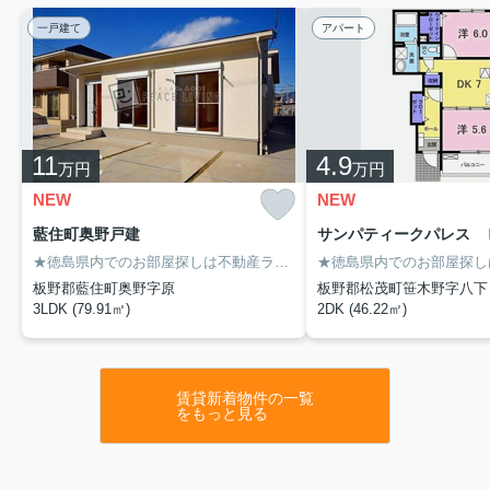
一戸建て
アパート
11
4.9
万円
万円
NEW
NEW
藍住町奥野戸建
サンパティークパレス 
★徳島県内でのお部屋探しは不動産ラボへ★
板野郡藍住町奥野字原
板野郡松茂町笹木野字八下
3LDK (79.91㎡)
2DK (46.22㎡)
賃貸新着物件の一覧
をもっと見る