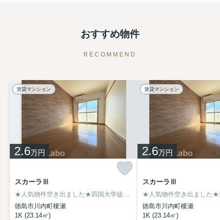
おすすめ物件
RECOMMEND
賃貸マンション
賃貸マンション
2.6
2.6
万円
万円
スカーラⅢ
スカーラⅢ
★人気物件空き出ました★四国大学徒歩圏内★
徳島市川内町榎瀬
徳島市川内町榎瀬
1K (23.14㎡)
1K (23.14㎡)