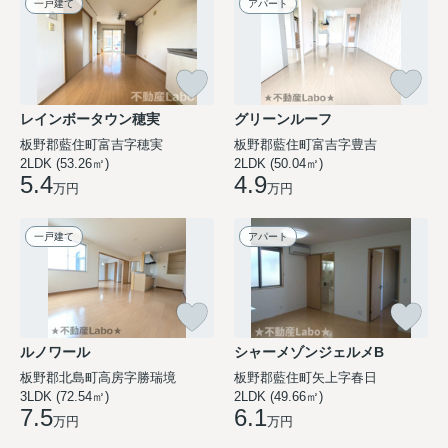
一戸建て
アパート
レインボータウン穂実
グリーンルーフ
板野郡藍住町富吉字穂実
板野郡藍住町富吉字豊吉
2LDK (53.26㎡)
2LDK (50.04㎡)
5.4
4.9
万円
万円
一戸建て
アパート
ルノワール
シャーメゾンジェルメB
板野郡北島町高房字勝瑞境
板野郡藍住町矢上字春日
3LDK (72.54㎡)
2LDK (49.66㎡)
7.5
6.1
万円
万円