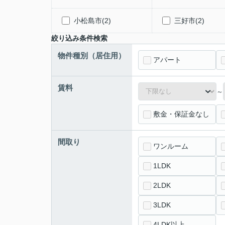
小松島市(2)
三好市(2)
絞り込み条件検索
物件種別（居住用）
アパート
賃料
～
敷金・保証金なし
間取り
ワンルーム
1LDK
2LDK
3LDK
4LDK以上