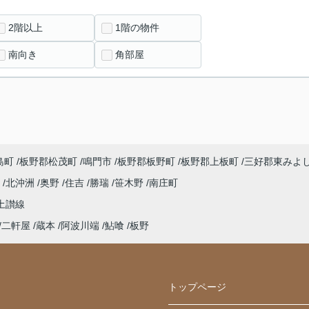
2階以上
1階の物件
南向き
角部屋
島町
板野郡松茂町
鳴門市
板野郡板野町
板野郡上板町
三好郡東みよ
浜
北沖洲
奥野
住吉
勝瑞
笹木野
南庄町
土讃線
二軒屋
蔵本
阿波川端
鮎喰
板野
トップページ