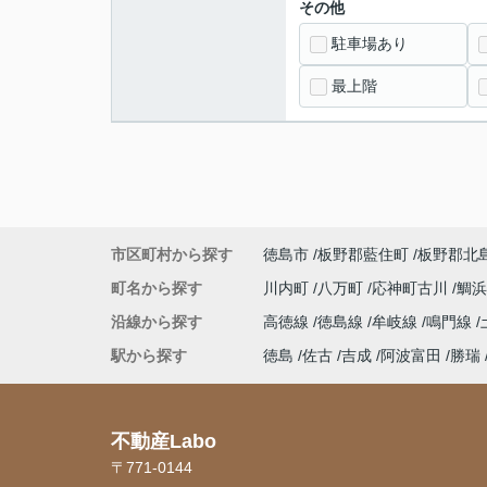
その他
駐車場あり
最上階
市区町村から探す
徳島市
板野郡藍住町
板野郡北
町名から探す
川内町
八万町
応神町古川
鯛
沿線から探す
高徳線
徳島線
牟岐線
鳴門線
駅から探す
徳島
佐古
吉成
阿波富田
勝瑞
不動産Labo
〒771-0144