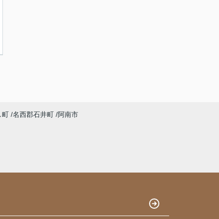
し町
名西郡石井町
阿南市