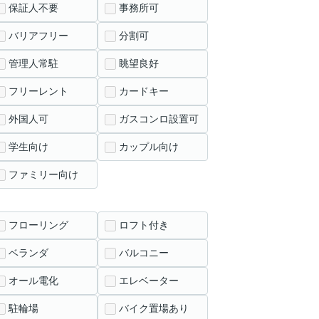
保証人不要
事務所可
バリアフリー
分割可
管理人常駐
眺望良好
フリーレント
カードキー
外国人可
ガスコンロ設置可
学生向け
カップル向け
ファミリー向け
フローリング
ロフト付き
ベランダ
バルコニー
オール電化
エレベーター
駐輪場
バイク置場あり