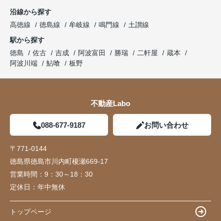
沿線から探す
高徳線
徳島線
牟岐線
鳴門線
土讃線
駅から探す
徳島
佐古
吉成
阿波富田
勝瑞
二軒屋
蔵本
阿波川端
鮎喰
板野
不動産Labo
088-677-9187
お問い合わせ
〒771-0144
徳島県徳島市川内町榎瀬669-17
営業時間：
9：30～18：30
定休日：
年中無休
トップページ