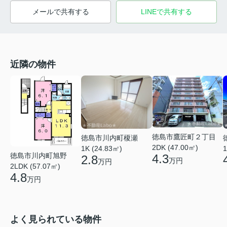
メールで共有する
LINEで共有する
近隣の物件
徳島市鷹匠町２丁目
徳島市川内町榎瀬
2DK (47.00㎡)
1K (24.83㎡)
1
徳島市川内町旭野
4.3
2.8
万円
万円
2LDK (57.07㎡)
4.8
万円
よく見られている物件