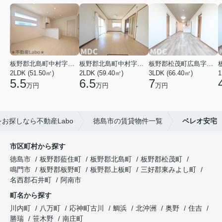
板野郡北島町中村字東堤ノ内
板野郡北島町中村字本須
板野郡松茂町広島字南ハリ
2LDK (51.50㎡)
2LDK (59.40㎡)
3LDK (66.40㎡)
1
5.5
6.5
7
万円
万円
万円
お探しなら不動産Labo
徳島市の賃貸物件一覧
ベレオ安宅
市区町村から探す
徳島市
板野郡藍住町
板野郡北島町
板野郡松茂町
鳴門市
板野郡板野町
板野郡上板町
三好郡東みよし町
名西郡石井町
阿南市
町名から探す
川内町
八万町
応神町古川
鯛浜
北沖洲
奥野
住吉
勝瑞
笹木野
南庄町