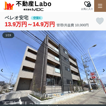
0
お気に入り
ベレオ安宅
空室4
13.9万円～14.9万円
管理/共益費 10,000円
1
/
19