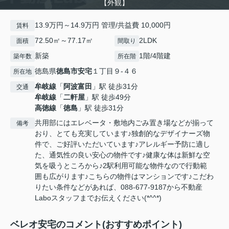
【外観】
13.9万円～14.9万円 管理/共益費 10,000円
賃料
72.50㎡～77.17㎡
2LDK
面積
間取り
新築
1階/4階建
築年数
所在階
徳島県
徳島市
安宅
１丁目９-４６
所在地
牟岐線
「
阿波富田
」駅 徒歩31分
交通
牟岐線
「
二軒屋
」駅 徒歩49分
高徳線
「
徳島
」駅 徒歩31分
共用部にはエレベータ・敷地内ごみ置き場などが揃って
備考
おり、とても充実しています♪独創的なデザイナーズ物
件で、ご好評いただいています♪アレルギー予防に適し
た、通気性の良い安心の物件です♪健康な体は新鮮な空
気を吸うところから♪2駅利用可能な物件なので行動範
囲も広がります♪こちらの物件はマンションです♪こだわ
りたい条件などがあれば、088-677-9187から不動産
Laboスタッフまでお伝えください(*^^*)
ベレオ安宅のコメント(おすすめポイント)