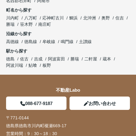
名西郡石井町
阿南市
町名から探す
川内町
八万町
応神町古川
鯛浜
北沖洲
奥野
住吉
勝瑞
笹木野
南庄町
沿線から探す
高徳線
徳島線
牟岐線
鳴門線
土讃線
駅から探す
徳島
佐古
吉成
阿波富田
勝瑞
二軒屋
蔵本
阿波川端
鮎喰
板野
不動産Labo
088-677-9187
お問い合わせ
〒771-0144
徳島県徳島市川内町榎瀬669-17
営業時間：
9：30～18：30