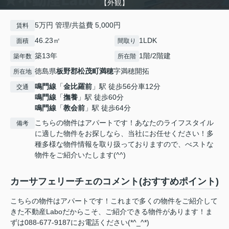
【外観】
5万円 管理/共益費 5,000円
賃料
46.23㎡
1LDK
面積
間取り
築13年
1階/2階建
築年数
所在階
徳島県
板野郡松茂町
満穂
字満穂開拓
所在地
鳴門線
「
金比羅前
」駅 徒歩56分車12分
交通
鳴門線
「
撫養
」駅 徒歩60分
鳴門線
「
教会前
」駅 徒歩64分
こちらの物件はアパートです！あなたのライフスタイル
備考
に適した物件をお探しなら、当社にお任せください！多
種多様な物件情報を取り扱っておりますので、べストな
物件をご紹介いたします(^^)
カーサフェリーチェのコメント(おすすめポイント)
こちらの物件はアパートです！これまで多くの物件をご紹介して
きた不動産Laboだからこそ、ご紹介できる物件があります！ま
ずは088-677-9187にお電話ください(*^_^*)