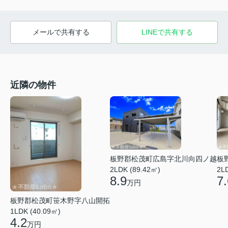
メールで共有する
LINEで共有する
近隣の物件
板野郡松茂町広島字北川向四ノ越
板
2LDK (89.42㎡)
2L
8.9
7.
万円
板野郡松茂町笹木野字八山開拓
1LDK (40.09㎡)
4.2
万円