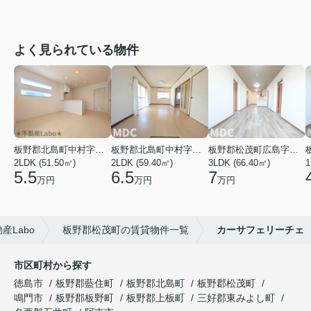
よく見られている物件
板野郡北島町中村字東堤ノ内
板野郡北島町中村字本須
板野郡松茂町広島字南ハリ
2LDK (51.50㎡)
2LDK (59.40㎡)
3LDK (66.40㎡)
1
5.5
6.5
7
万円
万円
万円
Labo
板野郡松茂町の賃貸物件一覧
カーサフェリーチェ
市区町村から探す
徳島市
板野郡藍住町
板野郡北島町
板野郡松茂町
鳴門市
板野郡板野町
板野郡上板町
三好郡東みよし町