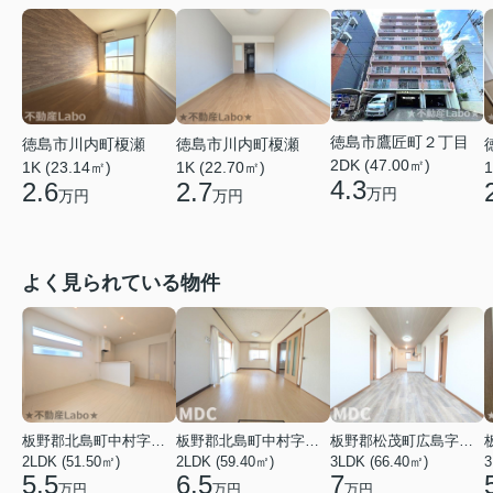
徳島市鷹匠町２丁目
徳島市川内町榎瀬
徳島市川内町榎瀬
2DK (47.00㎡)
1K (23.14㎡)
1K (22.70㎡)
1
4.3
2.6
2.7
万円
万円
万円
よく見られている物件
板野郡北島町中村字東堤ノ内
板野郡北島町中村字本須
板野郡松茂町広島字南ハリ
2LDK (51.50㎡)
2LDK (59.40㎡)
3LDK (66.40㎡)
3
5.5
6.5
7
万円
万円
万円