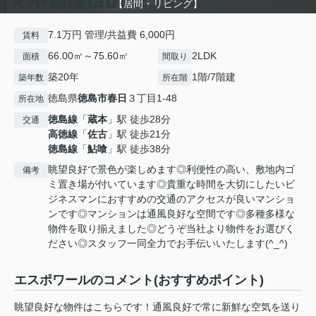
【居間・リビング】
7.1万円 管理/共益費 6,000円
賃料
66.00㎡～75.60㎡
2LDK
面積
間取り
築20年
1階/7階建
築年数
所在階
徳島県
徳島市
春日
３丁目1-48
所在地
徳島線
「
蔵本
」駅 徒歩28分
交通
高徳線
「
佐古
」駅 徒歩21分
徳島線
「
鮎喰
」駅 徒歩38分
眺望良好で景色が楽しめます◎利便性の高い、敷地内ゴ
備考
ミ置き場が付いています◎貴重な時間を大切にしたいビ
ジネスマンにおすすめの交通のアクセスが良いマンショ
ンです◎マンションは通風良好な空間です◎多種多様な
物件を取り揃えました◎どうぞ当社より物件をお選びく
ださい◎スタッフ一同全力でお手伝いいたします(^_^)
エスポワールのコメント(おすすめポイント)
眺望良好な物件はこちらです！通風良好で常に新鮮な空気を送り