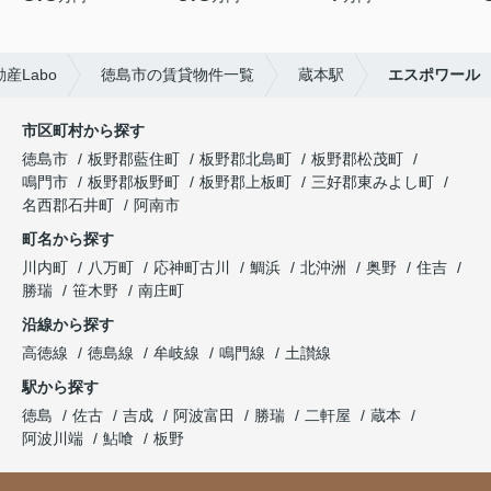
産Labo
徳島市の賃貸物件一覧
蔵本駅
エスポワール
市区町村から探す
徳島市
板野郡藍住町
板野郡北島町
板野郡松茂町
鳴門市
板野郡板野町
板野郡上板町
三好郡東みよし町
名西郡石井町
阿南市
町名から探す
川内町
八万町
応神町古川
鯛浜
北沖洲
奥野
住吉
勝瑞
笹木野
南庄町
沿線から探す
高徳線
徳島線
牟岐線
鳴門線
土讃線
駅から探す
徳島
佐古
吉成
阿波富田
勝瑞
二軒屋
蔵本
阿波川端
鮎喰
板野