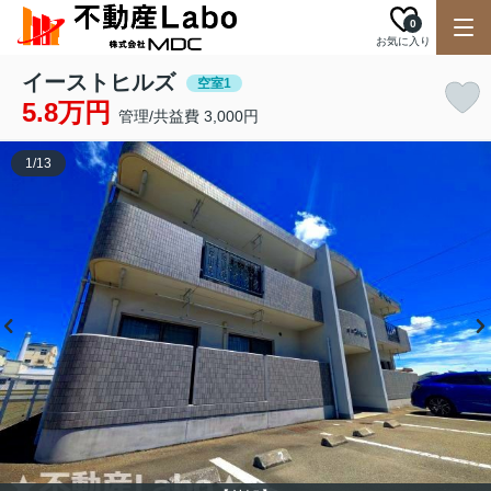
0
お気に入り
イーストヒルズ
空室1
5.8万円
管理/共益費 3,000円
1
/
13