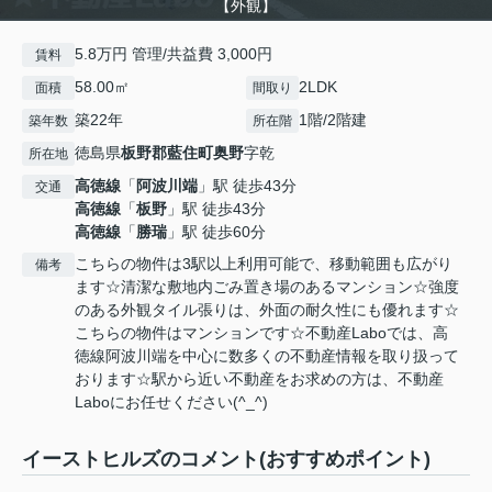
【外観】
5.8万円 管理/共益費 3,000円
賃料
58.00㎡
2LDK
面積
間取り
築22年
1階/2階建
築年数
所在階
徳島県
板野郡藍住町
奥野
字乾
所在地
高徳線
「
阿波川端
」駅 徒歩43分
交通
高徳線
「
板野
」駅 徒歩43分
高徳線
「
勝瑞
」駅 徒歩60分
こちらの物件は3駅以上利用可能で、移動範囲も広がり
備考
ます☆清潔な敷地内ごみ置き場のあるマンション☆強度
のある外観タイル張りは、外面の耐久性にも優れます☆
こちらの物件はマンションです☆不動産Laboでは、高
徳線阿波川端を中心に数多くの不動産情報を取り扱って
おります☆駅から近い不動産をお求めの方は、不動産
Laboにお任せください(^_^)
イーストヒルズのコメント(おすすめポイント)