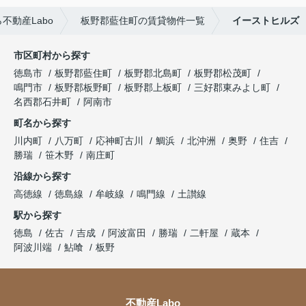
不動産Labo
板野郡藍住町の賃貸物件一覧
イーストヒルズ
市区町村から探す
徳島市
板野郡藍住町
板野郡北島町
板野郡松茂町
鳴門市
板野郡板野町
板野郡上板町
三好郡東みよし町
名西郡石井町
阿南市
町名から探す
川内町
八万町
応神町古川
鯛浜
北沖洲
奥野
住吉
勝瑞
笹木野
南庄町
沿線から探す
高徳線
徳島線
牟岐線
鳴門線
土讃線
駅から探す
徳島
佐古
吉成
阿波富田
勝瑞
二軒屋
蔵本
阿波川端
鮎喰
板野
不動産Labo