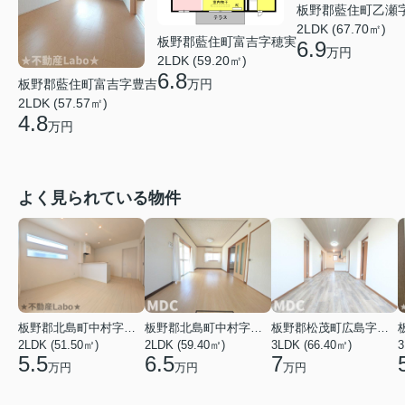
板野郡藍住町乙瀬
2LDK (67.70㎡)
板野郡藍住町富吉字穂実
6.9
万円
2LDK (59.20㎡)
6.8
板野郡藍住町富吉字豊吉
万円
2LDK (57.57㎡)
4.8
万円
よく見られている物件
板野郡北島町中村字東堤ノ内
板野郡北島町中村字本須
板野郡松茂町広島字南ハリ
2LDK (51.50㎡)
2LDK (59.40㎡)
3LDK (66.40㎡)
3
5.5
6.5
7
万円
万円
万円