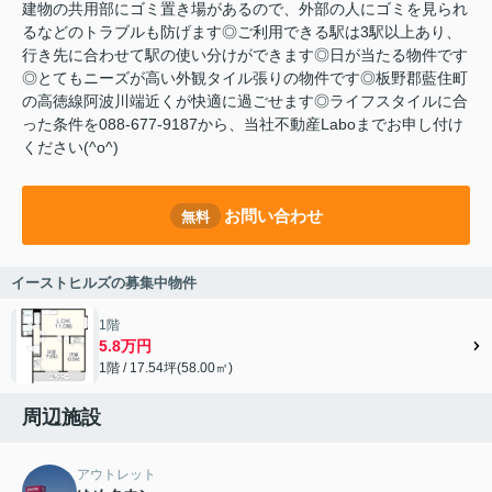
建物の共用部にゴミ置き場があるので、外部の人にゴミを見られ
るなどのトラブルも防げます◎ご利用できる駅は3駅以上あり、
行き先に合わせて駅の使い分けができます◎日が当たる物件です
◎とてもニーズが高い外観タイル張りの物件です◎板野郡藍住町
の高徳線阿波川端近くが快適に過ごせます◎ライフスタイルに合
った条件を088-677-9187から、当社不動産Laboまでお申し付け
ください(^o^)
お問い合わせ
無料
イーストヒルズの募集中物件
1階
5.8万円
1階 / 17.54坪(58.00㎡)
周辺施設
アウトレット