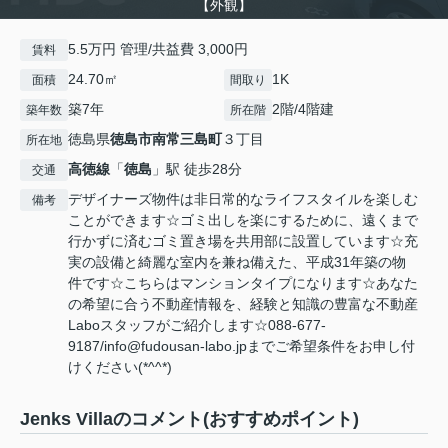
【外観】
5.5万円 管理/共益費 3,000円
賃料
24.70㎡
1K
面積
間取り
築7年
2階/4階建
築年数
所在階
徳島県
徳島市
南常三島町
３丁目
所在地
高徳線
「
徳島
」駅 徒歩28分
交通
デザイナーズ物件は非日常的なライフスタイルを楽しむ
備考
ことができます☆ゴミ出しを楽にするために、遠くまで
行かずに済むゴミ置き場を共用部に設置しています☆充
実の設備と綺麗な室内を兼ね備えた、平成31年築の物
件です☆こちらはマンションタイプになります☆あなた
の希望に合う不動産情報を、経験と知識の豊富な不動産
Laboスタッフがご紹介します☆088-677-
9187/info@fudousan-labo.jpまでご希望条件をお申し付
けください(*^^*)
Jenks Villaのコメント(おすすめポイント)