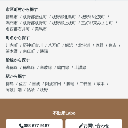
市区町村から探す
徳島市
板野郡藍住町
板野郡北島町
板野郡松茂町
鳴門市
板野郡板野町
板野郡上板町
三好郡東みよし町
名西郡石井町
美馬市
町名から探す
川内町
応神町古川
八万町
鯛浜
北沖洲
奥野
住吉
笹木野
南庄町
勝瑞
沿線から探す
高徳線
徳島線
牟岐線
鳴門線
土讃線
駅から探す
徳島
佐古
吉成
阿波富田
勝瑞
二軒屋
蔵本
阿波川端
鮎喰
板野
不動産Labo
088-677-9187
お問い合わせ