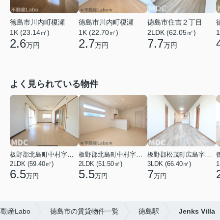
徳島市川内町榎瀬
徳島市川内町榎瀬
徳島市住吉２丁目
1K (23.14㎡)
1K (22.70㎡)
2LDK (62.05㎡)
1
2.6
2.7
7.7
万円
万円
万円
よく見られている物件
板野郡北島町中村字本須
板野郡北島町中村字東堤ノ内
板野郡松茂町広島字南ハリ
2LDK (59.40㎡)
2LDK (51.50㎡)
3LDK (66.40㎡)
1
6.5
5.5
7
万円
万円
万円
産Labo
徳島市の賃貸物件一覧
徳島駅
Jenks Villa