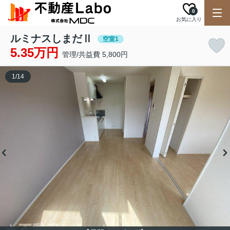
0
お気に入り
ルミナスしまだⅡ
空室1
5.35万円
管理/共益費 5,800円
1
/
14