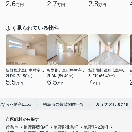
2.6
2.7
2.8
万円
万円
万円
よく見られている物件
板野郡北島町中村字東堤ノ内
板野郡北島町中村字本須
板野郡松茂町広島字南ハリ
2LDK (51.50㎡)
2LDK (59.40㎡)
3LDK (66.40㎡)
1
5.5
6.5
7
万円
万円
万円
なら不動産Labo
徳島市の賃貸物件一覧
ルミナスしまだⅡ
市区町村から探す
徳島市
板野郡藍住町
板野郡北島町
板野郡松茂町