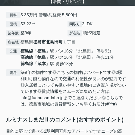
【居間・リビング】
5.35万円 管理/共益費 5,800円
賃料
53.22㎡
2LDK
面積
間取り
築9年
1階/2階建
築年数
所在階
徳島県
徳島市
北島田町
１丁目
所在地
徳島線
「
徳島
」駅 バス16分 「北島田」 停歩9分
交通
高徳線
「
徳島
」駅 バス16分 「北島田」 停歩11分
徳島線
「
蔵本
」駅 徒歩18分
築9年の物件です◎こちらの物件はアパートです◎2駅
備考
利用可能な物件なので交通の利便性が良いのが魅力です
◎入居者にとっても扱いやすい敷地内ごみ置き場がつい
ています◎賃貸情報をスムーズに集めたい方は、
info@fudousan-labo.jpまでご連絡ください◎こちらで
は、徳島市地域の賃貸情報をいち早くお届け(#^^#)
ルミナスしまだⅡのコメント(おすすめポイント)
目的に応じて選べる2駅利用可能なアパートです☆ニーズの高