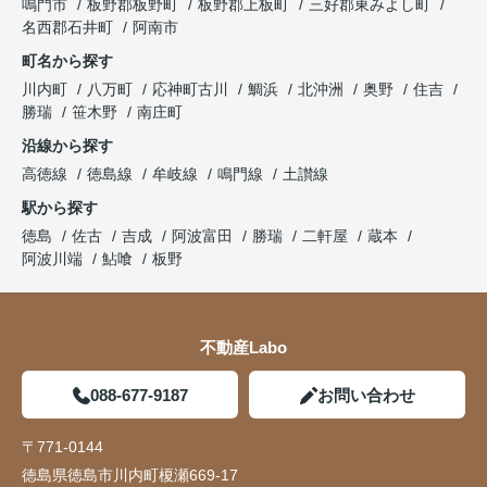
鳴門市
板野郡板野町
板野郡上板町
三好郡東みよし町
名西郡石井町
阿南市
町名から探す
川内町
八万町
応神町古川
鯛浜
北沖洲
奥野
住吉
勝瑞
笹木野
南庄町
沿線から探す
高徳線
徳島線
牟岐線
鳴門線
土讃線
駅から探す
徳島
佐古
吉成
阿波富田
勝瑞
二軒屋
蔵本
阿波川端
鮎喰
板野
不動産Labo
088-677-9187
お問い合わせ
〒771-0144
徳島県徳島市川内町榎瀬669-17