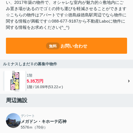
い、2017年築の物件で、オシャレな室内が魅力的☆敷地内にご
み置き場があるのでゴミの持ち運びを軽減させることができます
☆こちらの物件はアパートです☆徳島線徳島駅周辺でなら物件に
関する情報が満載です☆088-677-9187から不動産Laboに物件に
関する情報をお求めください(^_^)
お問い合わせ
無料
ルミナスしまだⅡの募集中物件
1階
5.35万円
1階 / 16.09坪(53.22㎡)
周辺施設
デパート
メガドン・キホーテ応神
5576ｍ（70分）