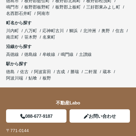
徳島市
板野郡藍住町
板野郡北島町
板野郡松茂町
鳴門市
板野郡板野町
板野郡上板町
三好郡東みよし町
名西郡石井町
阿南市
町名から探す
川内町
八万町
応神町古川
鯛浜
北沖洲
奥野
住吉
南庄町
笹木野
名東町
沿線から探す
高徳線
徳島線
牟岐線
鳴門線
土讃線
駅から探す
徳島
佐古
阿波富田
吉成
勝瑞
二軒屋
蔵本
阿波川端
鮎喰
板野
不動産Labo
088-677-9187
お問い合わせ
〒771-0144