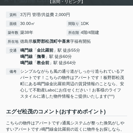
【居間・リビング】
3万円 管理/共益費 2,000円
賃料
30.00㎡
1DK
面積
間取り
築38年
4階/4階建
築年数
所在階
徳島県
板野郡松茂町
中喜来
字福有開拓
所在地
鳴門線
「
金比羅前
」駅 徒歩55分
交通
鳴門線
「
撫養
」駅 徒歩60分
鳴門線
「
教会前
」駅 徒歩64分
シンプルながらも風の通り道がしっかり造られているア
備考
パートです！こちらの物件はアパートです！板野郡松茂
町にある鳴門線金比羅前周辺の賃貸情報のことなら、安
心して不動産Laboにお任せください！お客様のライフ
スタイルに適した物件情報をご提供いたします(^^)
エグゼ松茂のコメント(おすすめポイント)
こちらの物件はアパートです♪通風システムが整った換気がしや
すいアパートです♪鳴門線金比羅前の近くに物件をお探しなら、