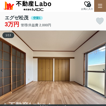
0
お気に入り
エグゼ松茂
空室1
3万円
管理/共益費 2,000円
1
/
13