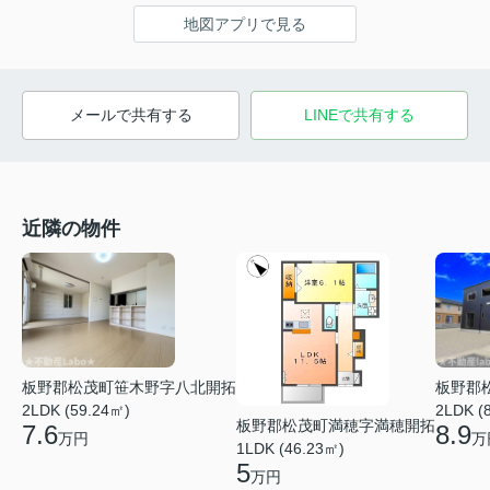
地図アプリで見る
メールで共有する
LINEで共有する
近隣の物件
板野郡松茂町笹木野字八北開拓
板野郡
2LDK (59.24㎡)
2LDK (
板野郡松茂町満穂字満穂開拓
7.6
8.9
万円
万
1LDK (46.23㎡)
5
万円