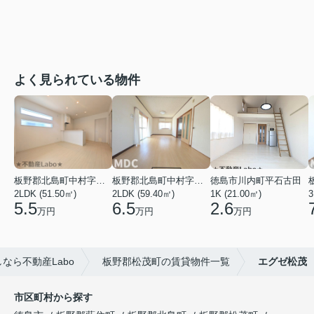
よく見られている物件
板野郡北島町中村字東堤ノ内
板野郡北島町中村字本須
徳島市川内町平石古田
2LDK (51.50㎡)
2LDK (59.40㎡)
1K (21.00㎡)
3
5.5
6.5
2.6
万円
万円
万円
なら不動産Labo
板野郡松茂町の賃貸物件一覧
エグゼ松茂
市区町村から探す