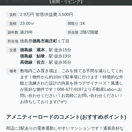
【居間・リビング】
2.9万円 管理/共益費 3,500円
賃料
23.00㎡
1K
面積
間取り
築29年
2階/2階建
築年数
所在階
徳島県
徳島市
南庄町
１丁目
所在地
徳島線
「
蔵本
」駅 徒歩15分
交通
徳島線
「
鮎喰
」駅 徒歩19分
高徳線
「
佐古
」駅 徒歩35分
敷地内ごみ置き場は、ごみを捨てる手間を減らしてくれ
備考
ます！物件から約10mで駐車場に行けます！特徴的な外
観と洗練された設計の内装を持つデザイナーズ！風通し
が良好な物件です！088-677-9187より不動産Laboへお
問い合わせください！お気軽にお問い合わせください！
お待ちしております(^o^)
アメニティーロードのコメント(おすすめポイント)
周辺に2駅ありの電車通勤しやすいマンションです！通風良好な