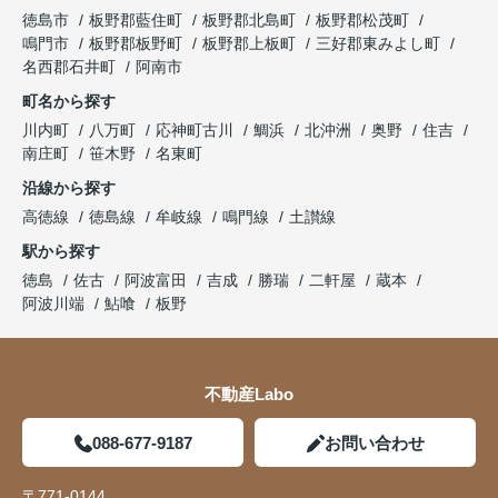
徳島市
板野郡藍住町
板野郡北島町
板野郡松茂町
鳴門市
板野郡板野町
板野郡上板町
三好郡東みよし町
名西郡石井町
阿南市
町名から探す
川内町
八万町
応神町古川
鯛浜
北沖洲
奥野
住吉
南庄町
笹木野
名東町
沿線から探す
高徳線
徳島線
牟岐線
鳴門線
土讃線
駅から探す
徳島
佐古
阿波富田
吉成
勝瑞
二軒屋
蔵本
阿波川端
鮎喰
板野
不動産Labo
088-677-9187
お問い合わせ
〒771-0144