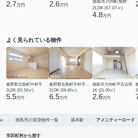
徳島市川内町旭野
2.7
2.6
万円
万円
2LDK (57.07㎡)
4.8
万円
よく見られている物件
板野郡北島町中村字東堤ノ内
板野郡北島町中村字本須
徳島市川内町平石古田
2LDK (51.50㎡)
2LDK (59.40㎡)
1K (21.00㎡)
3
5.5
6.5
2.6
万円
万円
万円
o
徳島市の賃貸物件一覧
蔵本駅
アメニティーロード
市区町村から探す