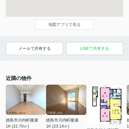
地図アプリで見る
メールで共有する
LINEで共有する
近隣の物件
徳島市川内町榎瀬
徳島市川内町榎瀬
1K (22.70㎡)
1K (23.14㎡)
1