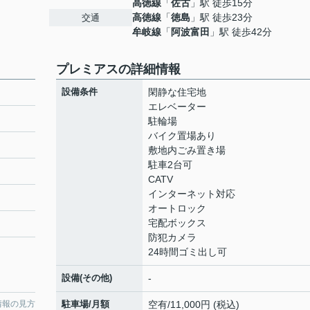
高徳線
「
佐古
」駅 徒歩15分
高徳線
「
徳島
」駅 徒歩23分
交通
牟岐線
「
阿波富田
」駅 徒歩42分
プレミアスの詳細情報
設備条件
閑静な住宅地
エレベーター
駐輪場
バイク置場あり
敷地内ごみ置き場
駐車2台可
CATV
インターネット対応
オートロック
宅配ボックス
防犯カメラ
24時間ゴミ出し可
設備(その他)
-
情報の見方
駐車場/月額
空有/11,000円 (税込)