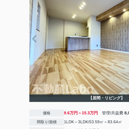
【居間・リビング】
9.6万円～15.3万円
管理/共益費
8
価格
1LDK～3LDK/53.59㎡～83.64㎡
間取り/面積