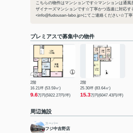
こちらの物件はマンションです☆マンションは通風
ザイナーズマンションです☆丁寧かつ迅速に対応す
<info@fudousan-labo.jp>にてご連絡ください☆
プレミアスで募集中の物件
2階
2階
16.21坪 (53.59㎡)
25.30坪 (83.64㎡)
9.6
15.3
万円(5922.27円/坪)
万円(6047.43円/坪)
周辺施設
スーパー
フジ中吉野店