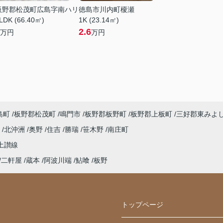
板野郡松茂町広島字南ハリ
徳島市川内町榎瀬
LDK (66.40㎡)
1K (23.14㎡)
2.6
万円
万円
島町
板野郡松茂町
鳴門市
板野郡板野町
板野郡上板町
三好郡東みよ
浜
北沖洲
奥野
住吉
勝瑞
笹木野
南庄町
土讃線
二軒屋
蔵本
阿波川端
鮎喰
板野
トップページ