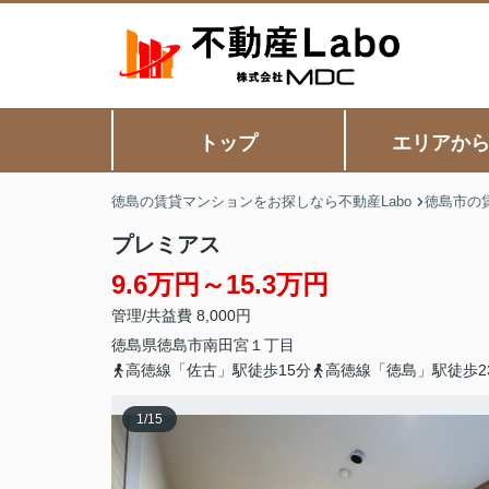
トップ
エリアか
徳島の賃貸マンションをお探しなら不動産Labo
徳島市の
プレミアス
9.6万円～15.3万円
管理/共益費 8,000円
徳島県
徳島市
南田宮
１丁目
高徳線「佐古」駅徒歩15分
高徳線「徳島」駅徒歩2
1
/
15