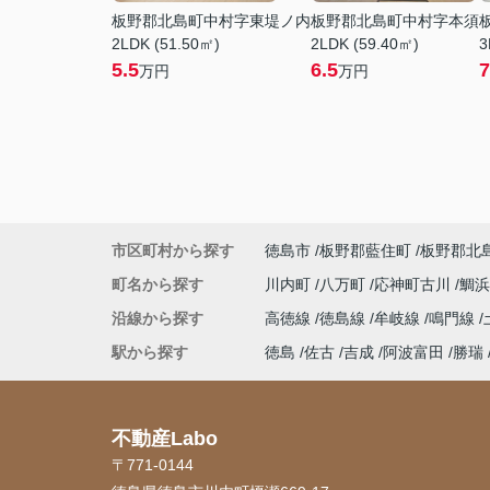
板野郡北島町中村字東堤ノ内
板野郡北島町中村字本須
2LDK (51.50㎡)
2LDK (59.40㎡)
3
5.5
6.5
7
万円
万円
市区町村から探す
徳島市
板野郡藍住町
板野郡北
町名から探す
川内町
八万町
応神町古川
鯛
沿線から探す
高徳線
徳島線
牟岐線
鳴門線
駅から探す
徳島
佐古
吉成
阿波富田
勝瑞
不動産Labo
〒771-0144