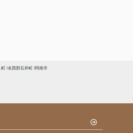
し町
名西郡石井町
阿南市