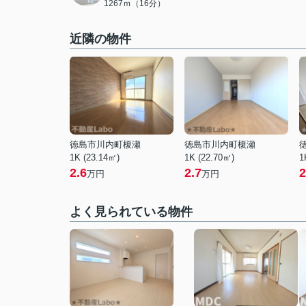
1267ｍ（16分）
近隣の物件
徳島市川内町榎瀬
徳島市川内町榎瀬
1K (23.14㎡)
1K (22.70㎡)
1
2.6
2.7
2
万円
万円
よく見られている物件