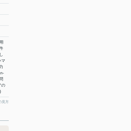
用
件
し
いマ
力
n-
問
アの
)
の見方