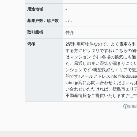
用途地域
-
募集戸数 / 総戸数
- / -
取引態様
仲介
備考
2駅利用可物件なので、よく電車を利
する方にピッタリですね♪こちらの物
はマンションです♪冬場の換気にも適
た、風通しの良い湿気が溜まりにく
ンションです♪眺望良好なエリアで魅
的です♪メールアドレスinfo@fudousa
labo.jp宛にお問い合わせください♪お
い合わせいただければ、徳島市エリ
不動産情報をご提供いたします(*^_^*
情報