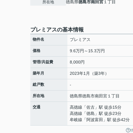
徳島県
徳島市
南田宮
１丁目
所在地
プレミアスの基本情報
物件名
プレミアス
価格
9.6万円～15.3万円
管理/共益費
8,000円
築年月
2023年1月（築3年）
総戸数
-
所在地
徳島県
徳島市
南田宮
１丁目
交通
高徳線
「
佐古
」駅 徒歩15分
高徳線
「
徳島
」駅 徒歩23分
牟岐線
「
阿波富田
」駅 徒歩42分