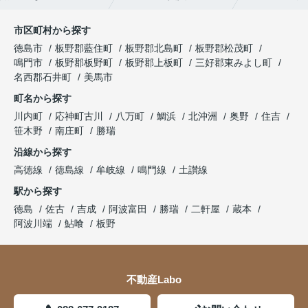
市区町村から探す
徳島市
板野郡藍住町
板野郡北島町
板野郡松茂町
鳴門市
板野郡板野町
板野郡上板町
三好郡東みよし町
名西郡石井町
美馬市
町名から探す
川内町
応神町古川
八万町
鯛浜
北沖洲
奥野
住吉
笹木野
南庄町
勝瑞
沿線から探す
高徳線
徳島線
牟岐線
鳴門線
土讃線
駅から探す
徳島
佐古
吉成
阿波富田
勝瑞
二軒屋
蔵本
阿波川端
鮎喰
板野
不動産Labo