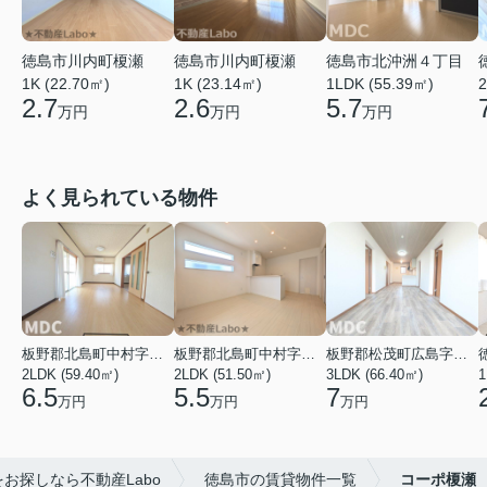
徳島市川内町榎瀬
徳島市川内町榎瀬
徳島市北沖洲４丁目
1K (22.70㎡)
1K (23.14㎡)
1LDK (55.39㎡)
2
2.7
2.6
5.7
万円
万円
万円
よく見られている物件
板野郡北島町中村字本須
板野郡北島町中村字東堤ノ内
板野郡松茂町広島字南ハリ
2LDK (59.40㎡)
2LDK (51.50㎡)
3LDK (66.40㎡)
1
6.5
5.5
7
万円
万円
万円
お探しなら不動産Labo
徳島市の賃貸物件一覧
コーポ榎瀬