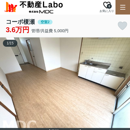
0
お気に入り
コーポ榎瀬
空室2
3.6万円
管理/共益費 5,000円
1
/
15