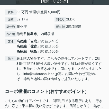
【居間・リビング】
3.6万円 管理/共益費 5,000円
賃料
52.17㎡
2LDK
面積
間取り
築44年
2階/2階建
築年数
所在階
徳島県
徳島市
川内町
榎瀬
所在地
高徳線
「
吉成
」駅 徒歩48分
交通
高徳線
「
佐古
」駅 徒歩56分
高徳線
「
徳島
」駅 徒歩60分
最上階の物件です。こちらの物件はアパートです。2駅
備考
利用可能で利便性の高い物件です。移動距離が短くてす
む、敷地内ごみ置き場です。気になることがありました
ら、info@fudousan-labo.jp宛にお問い合わせ頂けれ
ば、徳島市地域の詳細情報をご提供いたします。
コーポ榎瀬のコメント(おすすめポイント)
こちらの物件はアパートです。2駅利用できる場所にあり、行き
先に応じて乗車駅の使い分けができます。風通しが良く、熱がこ