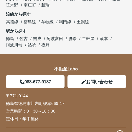
笹木野
南庄町
勝瑞
沿線から探す
高徳線
徳島線
牟岐線
鳴門線
土讃線
駅から探す
徳島
佐古
吉成
阿波富田
勝瑞
二軒屋
蔵本
阿波川端
鮎喰
板野
不動産Labo
088-677-9187
お問い合わせ
〒771-0144
徳島県徳島市川内町榎瀬669-17
営業時間：
9：30～18：30
定休日：
年中無休