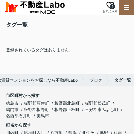
0
お気に入り
タグ一覧
登録されているタグはありません。
の賃貸マンションをお探しなら不動産Labo
ブログ
タグ一覧
市区町村から探す
徳島市
板野郡藍住町
板野郡北島町
板野郡松茂町
鳴門市
板野郡板野町
板野郡上板町
三好郡東みよし町
名西郡石井町
美馬市
町名から探す
川内町
応神町古川
八万町
鯛浜
北沖洲
奥野
住吉