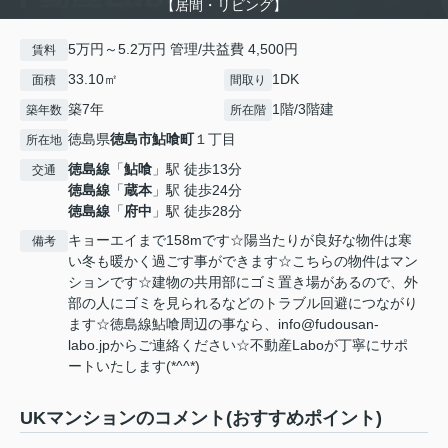
【居間・リビング】
5万円～5.2万円 管理/共益費 4,500円
賃料
33.10㎡
1DK
面積
間取り
築7年
1階/3階建
築年数
所在階
徳島県
徳島市
鮎喰町
１丁目
所在地
徳島線
「
鮎喰
」駅 徒歩13分
交通
徳島線
「
蔵本
」駅 徒歩24分
徳島線
「
府中
」駅 徒歩28分
キョーエイまで158mです☆陽当たりが良好な物件は寒
備考
い冬も暖かく過ごす事ができます☆こちらの物件はマン
ションです☆建物の共用部にゴミ置き場があるので、外
部の人にゴミを見られるなどのトラブル回避につながり
ます☆徳島線鮎喰周辺の事なら、info@fudousan-
labo.jpからご連絡ください☆不動産Laboが丁寧にサポ
ートいたします(*^^*)
UKマンションのコメント(おすすめポイント)