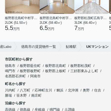
板野郡北島町中村字東堤ノ内
板野郡北島町中村字本須
板野郡松茂町広島字南ハリ
2LDK (51.50㎡)
2LDK (59.40㎡)
3LDK (66.40㎡)
3
5.5
6.5
7
万円
万円
万円
Labo
徳島市の賃貸物件一覧
鮎喰駅
UKマンション
市区町村から探す
徳島市
板野郡藍住町
板野郡北島町
板野郡松茂町
鳴門市
板野郡板野町
板野郡上板町
三好郡東みよし町
名西郡石井町
阿南市
町名から探す
川内町
八万町
応神町古川
鯛浜
北沖洲
奥野
住吉
勝瑞
笹木野
南庄町
沿線から探す
高徳線
徳島線
牟岐線
鳴門線
土讃線