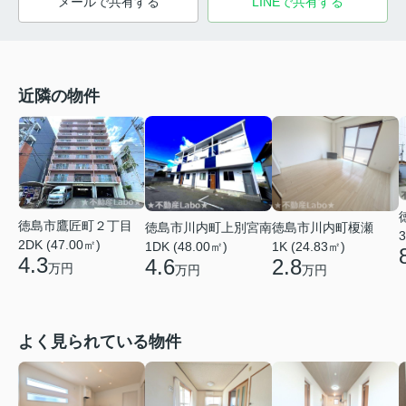
メールで共有する
LINEで共有する
近隣の物件
徳島市鷹匠町２丁目
徳島市川内町榎瀬
徳島市川内町上別宮南
3
2DK (47.00㎡)
1K (24.83㎡)
1DK (48.00㎡)
4.3
2.8
4.6
万円
万円
万円
よく見られている物件