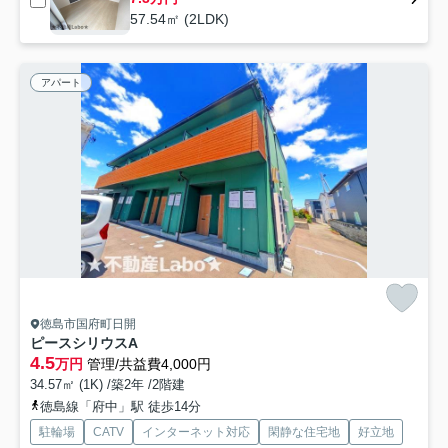
57.54㎡ (2LDK)
アパート
徳島市国府町日開
ピースシリウスA
4.5
万円
管理/共益費4,000円
34.57㎡ (1K) /築2年 /2階建
徳島線「府中」駅 徒歩14分
駐輪場
CATV
インターネット対応
閑静な住宅地
好立地