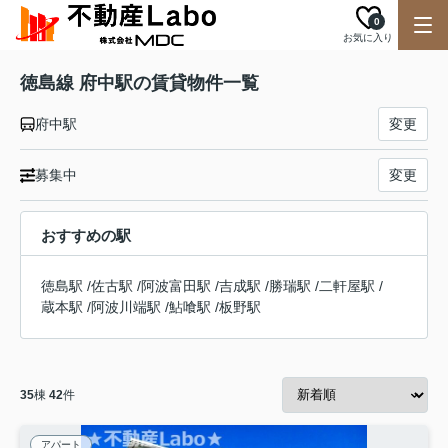
0
お気に入り
徳島線 府中駅の賃貸物件一覧
府中駅
変更
募集中
変更
おすすめの駅
徳島駅
/
佐古駅
/
阿波富田駅
/
吉成駅
/
勝瑞駅
/
二軒屋駅
/
蔵本駅
/
阿波川端駅
/
鮎喰駅
/
板野駅
35
棟
42
件
アパート