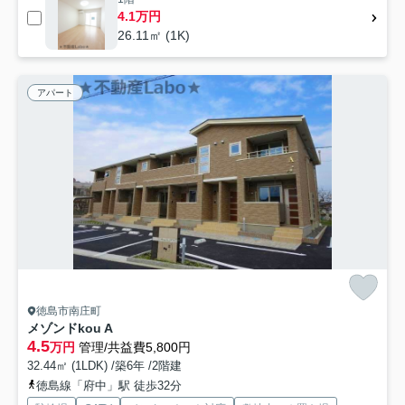
4.1万円
26.11㎡ (1K)
アパート
徳島市南庄町
メゾンドkou A
4.5
万円
管理/共益費5,800円
32.44㎡ (1LDK) /築6年 /2階建
徳島線「府中」駅 徒歩32分