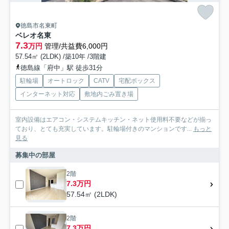
徳島市名東町
ベレオ名東
7.3
万円
管理/共益費6,000円
57.54㎡ (2LDK) /築10年 /3階建
徳島線「府中」駅 徒歩31分
駐輪場
オートロック
CATV
宅配ボックス
インターネット対応
敷地内ごみ置き場
室内設備はエアコン・システムキッチン・ネット使用料不要などが揃っ
ており、とても充実しています。駐輪場付きのマンションです...
もっと
見る
募集中の部屋
2階
7.3万円
57.54㎡ (2LDK)
2階
7.3万円