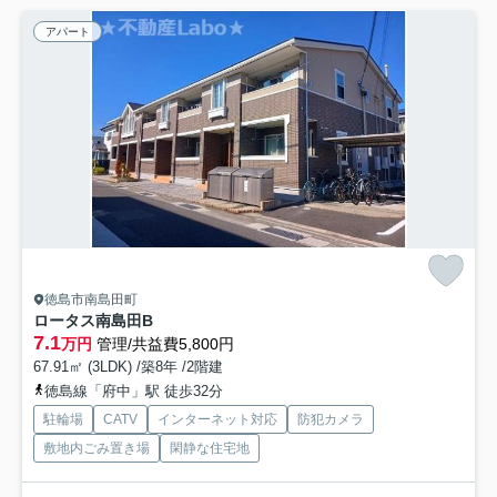
アパート
徳島市南島田町
ロータス南島田B
7.1
万円
管理/共益費5,800円
67.91㎡ (3LDK) /築8年 /2階建
徳島線「府中」駅 徒歩32分
駐輪場
CATV
インターネット対応
防犯カメラ
敷地内ごみ置き場
閑静な住宅地