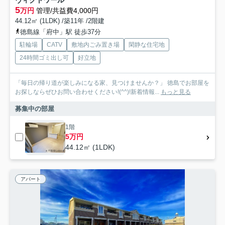
5
万円
管理/共益費4,000円
44.12㎡ (1LDK) /築11年 /2階建
徳島線「府中」駅 徒歩37分
駐輪場
CATV
敷地内ごみ置き場
閑静な住宅地
24時間ゴミ出し可
好立地
「毎日の帰り道が楽しみになる家、見つけませんか？」 徳島でお部屋を
お探しならぜひお問い合わせください!(^^)!新着情報...
もっと見る
募集中の部屋
1階
5万円
44.12㎡ (1LDK)
アパート