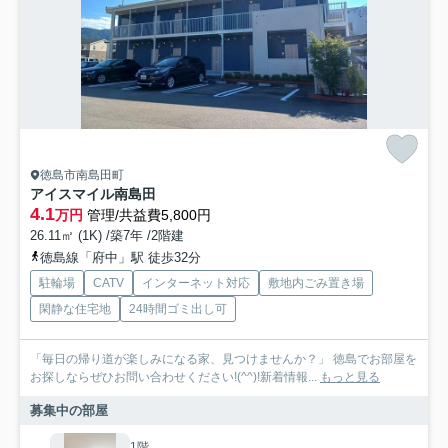
徳島市南島田町
アイスマイル南島田
4.1
万円
管理/共益費5,800円
26.11㎡ (1K) /築7年 /2階建
徳島線「府中」駅 徒歩32分
駐輪場
CATV
インターネット対応
敷地内ごみ置き場
閑静な住宅地
24時間ゴミ出し可
「毎日の帰り道が楽しみになる家、見つけませんか？」 徳島でお部屋を
お探しならぜひお問い合わせください!(^^)!新着情報...
もっと見る
募集中の部屋
1階