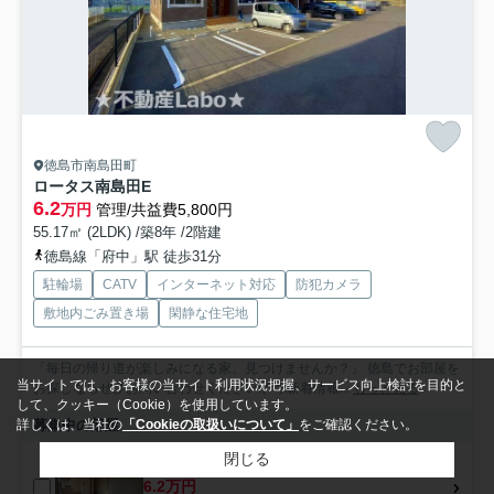
徳島市南島田町
ロータス南島田E
6.2
万円
管理/共益費5,800円
55.17㎡ (2LDK) /築8年 /2階建
徳島線「府中」駅 徒歩31分
駐輪場
CATV
インターネット対応
防犯カメラ
敷地内ごみ置き場
閑静な住宅地
「毎日の帰り道が楽しみになる家、見つけませんか？」 徳島でお部屋を
当サイトでは、お客様の当サイト利用状況把握、サービス向上検討を目的と
お探しならぜひお問い合わせください!(^^)!新着情報...
もっと見る
して、クッキー（Cookie）を使用しています。
募集中の部屋
詳しくは、当社の
「Cookieの取扱いについて」
をご確認ください。
閉じる
1階
6.2万円