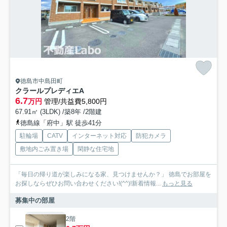
徳島市中島田町
クラールプレディエA
6.7
万円
管理/共益費5,800円
67.91㎡ (3LDK) /築8年 /2階建
徳島線「府中」駅 徒歩41分
駐輪場
CATV
インターネット対応
防犯カメラ
敷地内ごみ置き場
閑静な住宅地
「毎日の帰り道が楽しみになる家、見つけませんか？」 徳島でお部屋を
お探しならぜひお問い合わせください!(^^)!新着情報...
もっと見る
募集中の部屋
2階