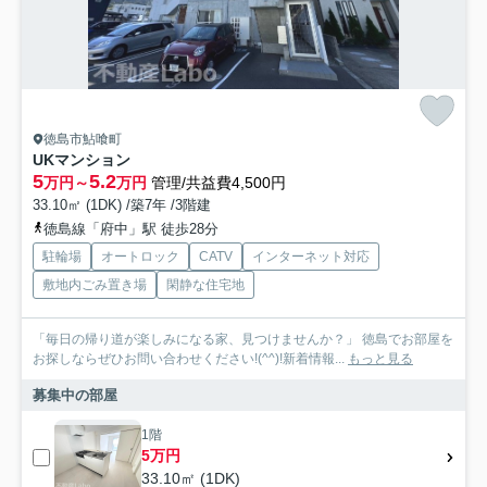
徳島市鮎喰町
UKマンション
5
5.2
万円～
万円
管理/共益費4,500円
33.10㎡ (1DK) /築7年 /3階建
徳島線「府中」駅 徒歩28分
駐輪場
オートロック
CATV
インターネット対応
敷地内ごみ置き場
閑静な住宅地
「毎日の帰り道が楽しみになる家、見つけませんか？」 徳島でお部屋を
お探しならぜひお問い合わせください!(^^)!新着情報...
もっと見る
募集中の部屋
1階
5万円
33.10㎡ (1DK)