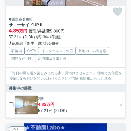
徳島市名東町
サニーサイドUP II
4.85
万円
管理/共益費5,800円
57.21㎡ (2LDK) /築13年 /2階建
徳島線「府中」駅 徒歩48分
駐輪場
CATV
インターネット対応
敷地内ごみ置き場
閑静な住宅地
24時間ゴミ出し可
「毎日の帰り道が楽しみになる家、見つけませんか？」 徳島でお部屋を
お探しならぜひお問い合わせください!(^^)!新着情報...
もっと見る
募集中の部屋
2階
4.85万円
57.21㎡ (2LDK)
アパート