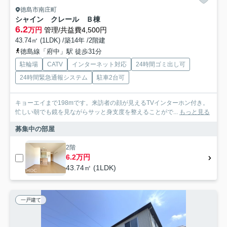
徳島市南庄町
シャイン クレール Ｂ棟
6.2
万円
管理/共益費4,500円
43.74㎡ (1LDK) /築14年 /2階建
徳島線「府中」駅 徒歩31分
駐輪場
CATV
インターネット対応
24時間ゴミ出し可
24時間緊急通報システム
駐車2台可
キョーエイまで198mです。来訪者の顔が見えるTVインターホン付き。
忙しい朝でも鏡を見ながらサッと身支度を整えることがで...
もっと見る
募集中の部屋
2階
6.2万円
43.74㎡ (1LDK)
一戸建て