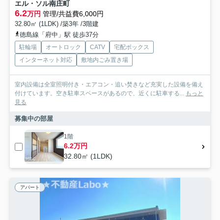
エル・ソル南庄町
6.2
万円
管理/共益費6,000円
32.80㎡ (1LDK) /築3年 /3階建
徳島線「府中」駅 徒歩37分
駐輪場
オートロック
CATV
宅配ボックス
インターネット対応
敷地内ごみ置き場
室内設備は全室照明付き・エアコン・追い焚きなど充実した設備を備え
付けています。空き駐車スペースがあるので、近くに駐車する...
もっと
見る
募集中の部屋
1階
6.2万円
32.80㎡ (1LDK)
アパート