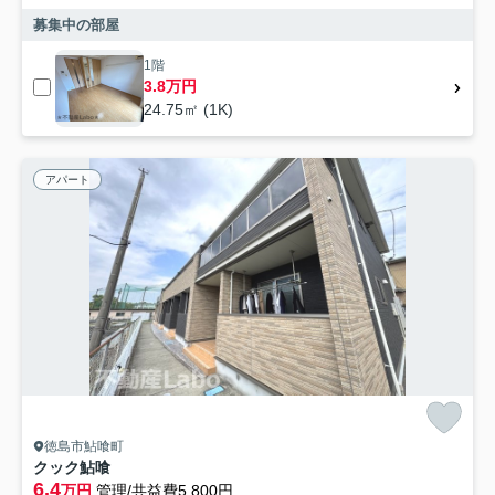
募集中の部屋
1階
3.8万円
24.75㎡ (1K)
アパート
徳島市鮎喰町
クック鮎喰
6.4
万円
管理/共益費5,800円