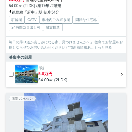
54.00㎡ (2LDK) /築17年 /2階建
徳島線「府中」駅 徒歩34分
駐輪場
CATV
敷地内ごみ置き場
閑静な住宅地
24時間ゴミ出し可
耐震構造
毎日の帰り道が楽しみになる家、見つけませんか？」 徳島でお部屋をお
探しならぜひお問い合わせください!(^^)!新着情報あ...
もっと見る
募集中の部屋
2階
5.6万円
54.00㎡ (2LDK)
賃貸マンション