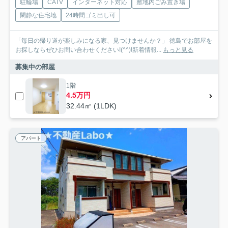
駐輪場
CATV
インターネット対応
敷地内ごみ置き場
閑静な住宅地
24時間ゴミ出し可
「毎日の帰り道が楽しみになる家、見つけませんか？」 徳島でお部屋を
お探しならぜひお問い合わせください!(^^)!新着情報...
もっと見る
募集中の部屋
1階
4.5万円
32.44㎡ (1LDK)
アパート