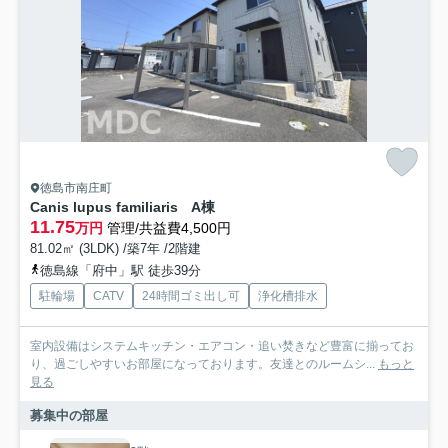
徳島市南庄町
Canis lupus familiaris A棟
11.75
万円
管理/共益費4,500円
81.02㎡ (3LDK) /築7年 /2階建
徳島線「府中」駅 徒歩39分
駐輪場
CATV
24時間ゴミ出し可
浄化槽排水
室内設備はシステムキッチン・エアコン・追い焚きなど豊富に揃ってお
り、過ごしやすいお部屋になっております。友達とのルームシ...
もっと
見る
募集中の部屋