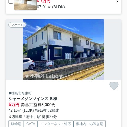
6.7万円
67.91㎡ (3LDK)
アパート
徳島市名東町
シャーメゾンツインズ Ｂ棟
5
万円
管理/共益費5,000円
42.16㎡ (1LDK) /築19年 /2階建
徳島線「府中」駅 徒歩27分
駐輪場
CATV
インターネット対応
敷地内ごみ置き場