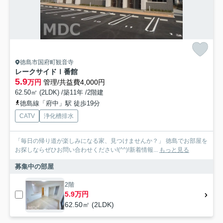
徳島市国府町観音寺
レークサイドⅠ番館
5.9
万円
管理/共益費4,000円
62.50㎡ (2LDK) /築11年 /2階建
徳島線「府中」駅 徒歩19分
CATV
浄化槽排水
「毎日の帰り道が楽しみになる家、見つけませんか？」 徳島でお部屋を
お探しならぜひお問い合わせください!(^^)!新着情報...
もっと見る
募集中の部屋
2階
5.9万円
62.50㎡ (2LDK)