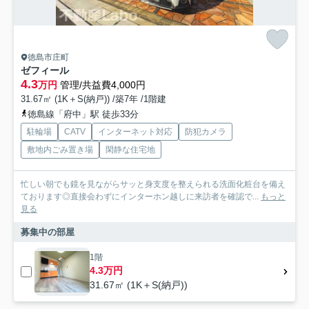
徳島市庄町
ゼフィール
4.3
万円
管理/共益費4,000円
31.67㎡ (1K＋S(納戸)) /築7年 /1階建
徳島線「府中」駅 徒歩33分
駐輪場
CATV
インターネット対応
防犯カメラ
敷地内ごみ置き場
閑静な住宅地
忙しい朝でも鏡を見ながらサッと身支度を整えられる洗面化粧台を備え
ております◎直接会わずにインターホン越しに来訪者を確認で...
もっと
見る
募集中の部屋
1階
4.3万円
31.67㎡ (1K＋S(納戸))