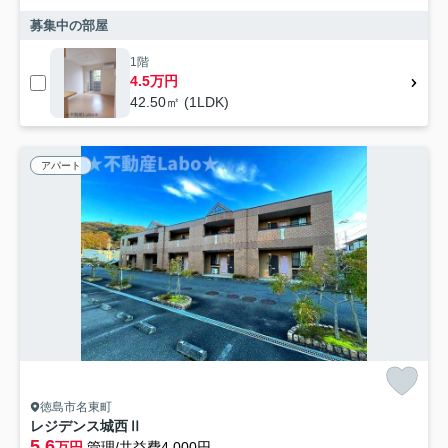
募集中の部屋
1階
4.5万円
42.50㎡ (1LDK)
アパート
徳島市名東町
レジデンス城西Ⅱ
5.6
万円
管理/共益費4,000円