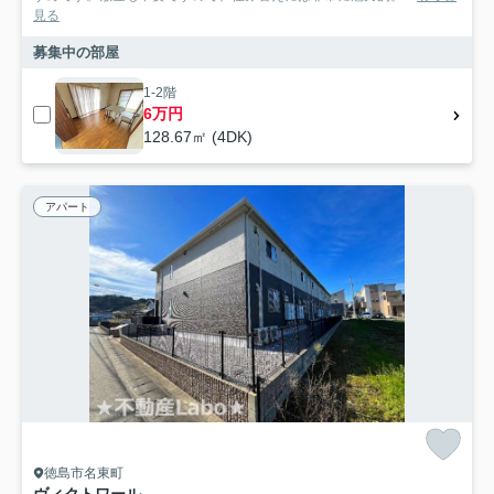
見る
募集中の部屋
1-2階
6万円
128.67㎡ (4DK)
アパート
徳島市名東町
ヴィクトワール