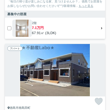
「毎日の帰り道が楽しみになる家、見つけませんか？」 徳島でお部屋を
お探しならぜひお問い合わせください!(^^)!新着情報...
もっと見る
募集中の部屋
2階
7.1万円
67.91㎡ (3LDK)
アパート
徳島市南島田町