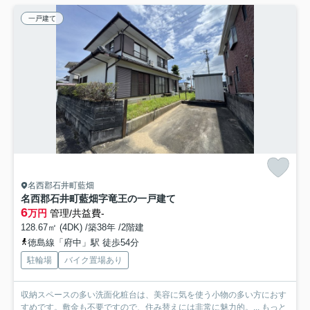
一戸建て
名西郡石井町藍畑
名西郡石井町藍畑字竜王の一戸建て
6
万円
管理/共益費-
128.67㎡ (4DK) /築38年 /2階建
徳島線「府中」駅 徒歩54分
駐輪場
バイク置場あり
収納スペースの多い洗面化粧台は、美容に気を使う小物の多い方におす
すめです。敷金も不要ですので、住み替えには非常に魅力的。...
もっと