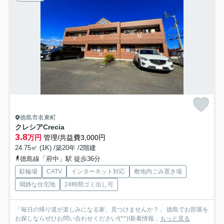
徳島市名東町
クレシアCrecia
3.8
万円
管理/共益費3,000円
24.75㎡ (1K) /築20年 /2階建
徳島線「府中」駅 徒歩36分
駐輪場
CATV
インターネット対応
敷地内ごみ置き場
閑静な住宅地
24時間ゴミ出し可
「毎日の帰り道が楽しみになる家、見つけませんか？」 徳島でお部屋を
お探しならぜひお問い合わせください!(^^)!新着情報...
もっと見る