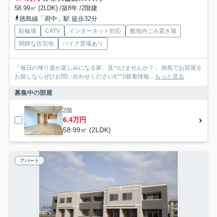
58.99㎡ (2LDK) /築8年 /2階建
徳島線「府中」駅 徒歩32分
駐輪場
CATV
インターネット対応
敷地内ごみ置き場
閑静な住宅地
バイク置場あり
「毎日の帰り道が楽しみになる家、見つけませんか？」 徳島でお部屋を
お探しならぜひお問い合わせください!(^^)!新着情報...
もっと見る
募集中の部屋
2階
6.4万円
58.99㎡ (2LDK)
アパート