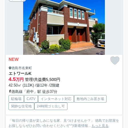
NEW
徳島市名東町
エトワールK
4.5
万円
管理/共益費5,500円
42.50㎡ (1LDK) /築12年 /2階建
徳島線「府中」駅 徒歩37分
駐輪場
CATV
インターネット対応
敷地内ごみ置き場
閑静な住宅地
24時間ゴミ出し可
「毎日の帰り道が楽しみになる家、見つけませんか？」 徳島でお部屋を
お探しならぜひお問い合わせください!(^^)!新着情報...
もっと見る