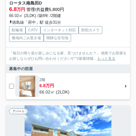
ロータス南島田D
6.8
万円
管理/共益費5,800円
66.02㎡ (2LDK) /築8年 /2階建
徳島線「府中」駅 徒歩31分
駐輪場
CATV
インターネット対応
防犯カメラ
敷地内ごみ置き場
閑静な住宅地
「毎日の帰り道が楽しみになる家、見つけませんか？」 徳島でお部屋を
お探しならぜひお問い合わせください!(^^)!新着情報...
もっと見る
募集中の部屋
2階
6.8万円
66.02㎡ (2LDK)
アパート