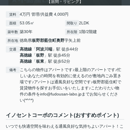
【居間・リビング】
4万円 管理/共益費 4,000円
賃料
53.05㎡
2LDK
面積
間取り
築30年
1階/2階建
築年数
所在階
徳島県
板野郡藍住町
奥野
字矢上前
所在地
高徳線
「
阿波川端
」駅 徒歩44分
交通
高徳線
「
板野
」駅 徒歩45分
高徳線
「
板東
」駅 徒歩52分
こちらの物件はアパートです♪最上階のアパートです♪忙
備考
しいあなたの時間を有効的に使えるのが敷地内ごみ置き
場です♪アパートは通風良好な空間です♪板野郡藍住町で
賃貸物件を探すお手伝いをいたします♪こだわりたい物
件の条件をinfo@fudousan-labo.jpまでお知らせくださ
い(*^^*)
イノセントコーポのコメント(おすすめポイント)
いつでも快適空間を味わえる通風良好な気持ちよいアパート！こ