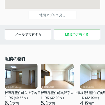
地図アプリで見る
メールで共有する
LINEで共有する
近隣の物件
板野郡藍住町矢上字春日
板野郡藍住町奥野字東中須
板野郡藍住町奥
2LDK (49.66㎡)
1LDK (32.90㎡)
1K (32.90㎡)
6.1
5.1
4.6
万円
万円
万円