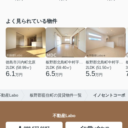
よく見られている物件
徳島市川内町北原
板野郡北島町中村字本須
板野郡北島町中村字東堤ノ内
2LDK (58.99㎡)
2LDK (59.40㎡)
2LDK (51.50㎡)
3
6.1
6.5
5.5
万円
万円
万円
産Labo
板野郡藍住町の賃貸物件一覧
イノセントコーポ
不動産Labo