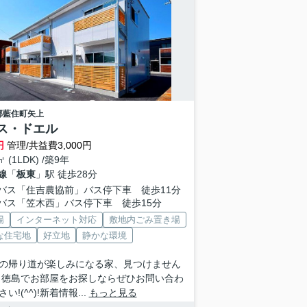
郡藍住町
矢上
ス・ドエル
円
管理/共益費3,000円
㎡ (1LDK) /築9年
線
「
板東
」駅 徒歩28分
バス「住吉農協前」バス停下車 徒歩11分
バス「笠木西」バス停下車 徒歩15分
場
インターネット対応
敷地内ごみ置き場
な住宅地
好立地
静かな環境
の帰り道が楽しみになる家、見つけません
 徳島でお部屋をお探しならぜひお問い合わ
い!(^^)!新着情報...
もっと見る