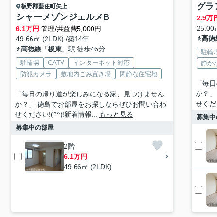
グラ
板野郡藍住町
矢上
シャーメゾンジェルメB
2.9
万
25.00
6.1
万円
管理/共益費5,000円
高徳
49.66㎡ (2LDK) /築14年
高徳線
「
板東
」駅 徒歩46分
駐輪
駐輪場
CATV
インターネット対応
静か
防犯カメラ
敷地内ごみ置き場
閑静な住宅地
「毎日
か？」
「毎日の帰り道が楽しみになる家、見つけません
せくださ
か？」 徳島でお部屋をお探しならぜひお問い合わ
せください!(^^)!新着情報...
もっと見る
募集中
募集中の部屋
2階
6.1万円
49.66㎡ (2LDK)