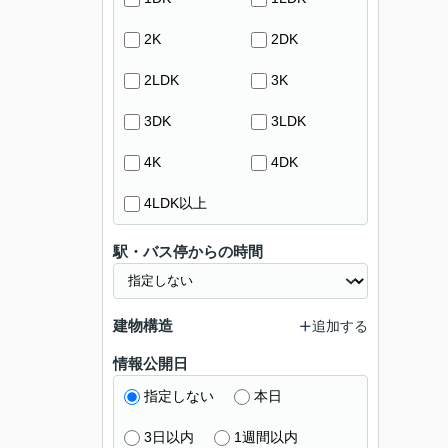
2K
2DK
2LDK
3K
3DK
3LDK
4K
4DK
4LDK以上
駅・バス停からの時間
建物構造
追加する
情報公開日
指定しない
本日
3日以内
1週間以内