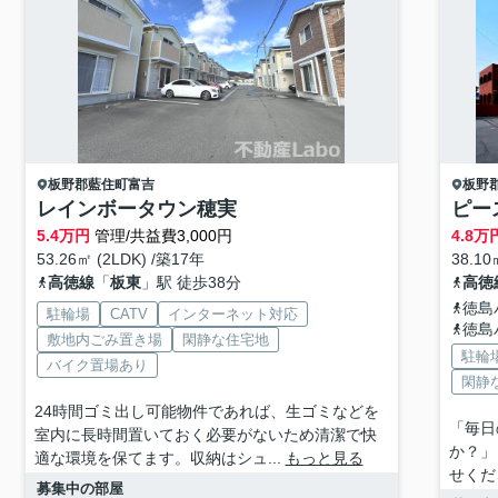
板野郡藍住町
富吉
板野
レインボータウン穂実
ピー
5.4
万円
管理/共益費3,000円
4.8
万
53.26㎡ (2LDK) /築17年
38.10
高徳線
「
板東
」駅 徒歩38分
高徳
徳島
駐輪場
CATV
インターネット対応
徳島
敷地内ごみ置き場
閑静な住宅地
駐輪
バイク置場あり
閑静
24時間ゴミ出し可能物件であれば、生ゴミなどを
「毎日
室内に長時間置いておく必要がないため清潔で快
か？」
適な環境を保てます。収納はシュ...
もっと見る
せくださ
募集中の部屋