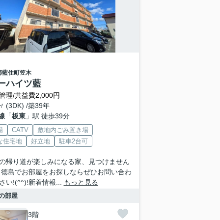
郡藍住町
笠木
ーハイツ藍
管理/共益費2,000円
㎡ (3DK) /築39年
線
「
板東
」駅 徒歩39分
場
CATV
敷地内ごみ置き場
な住宅地
好立地
駐車2台可
の帰り道が楽しみになる家、見つけません
 徳島でお部屋をお探しならぜひお問い合わ
い!(^^)!新着情報...
もっと見る
の部屋
3階