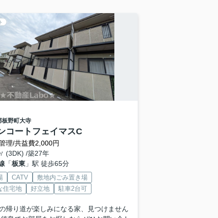
ト
郡板野町
大寺
ンコートフェイマスC
管理/共益費2,000円
㎡ (3DK) /築27年
線
「
板東
」駅 徒歩65分
場
CATV
敷地内ごみ置き場
な住宅地
好立地
駐車2台可
の帰り道が楽しみになる家、見つけません