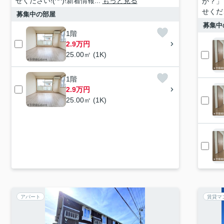
せください!(^^)!新着情報...
もっと見る
か？」
せくださ
募集中の部屋
募集中
1階
2.9万円
25.00㎡ (1K)
1階
2.9万円
25.00㎡ (1K)
アパート
賃貸マ