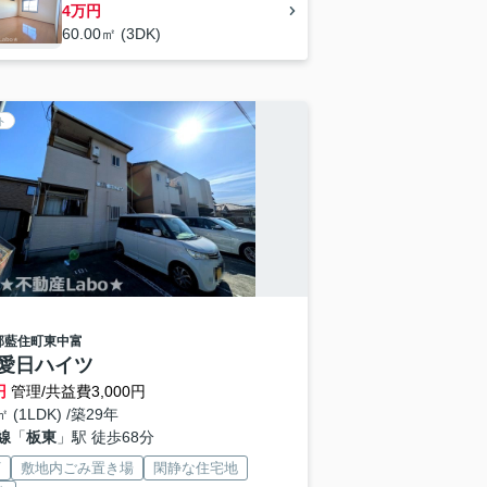
4万円
60.00㎡ (3DK)
ト
郡藍住町
東中富
2愛日ハイツ
円
管理/共益費3,000円
㎡ (1LDK) /築29年
線
「
板東
」駅 徒歩68分
V
敷地内ごみ置き場
閑静な住宅地