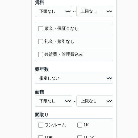
賃料
～
敷金・保証金なし
礼金・敷引なし
共益費・管理費込み
築年数
面積
～
間取り
ワンルーム
1K
1DK
1LDK