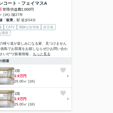
ンコート・フェイマスA
円
管理/共益費2,000円
㎡ (1K) /築27年
線
「
板東
」駅 徒歩54分
場
CATV
閑静な住宅地
好立地
な環境
の帰り道が楽しみになる家、見つけません
 徳島でお部屋をお探しならぜひお問い合わ
い!(^^)!新着情報...
もっと見る
の部屋
1階
2.9万円
25.00㎡ (1K)
1階
2.9万円
25.00㎡ (1K)