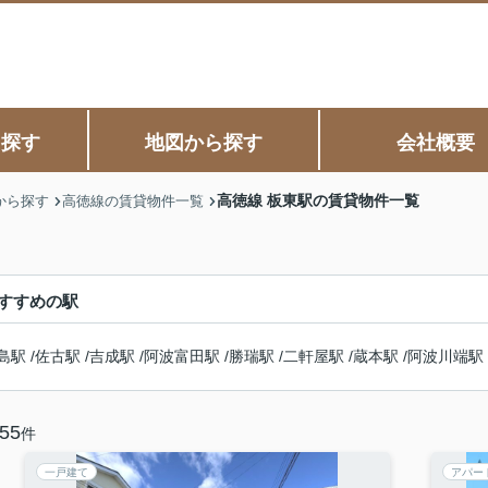
ら探す
地図から探す
会社概要
高徳線 板東駅の賃貸物件一覧
から探す
高徳線の賃貸物件一覧
すすめの駅
島駅
/
佐古駅
/
吉成駅
/
阿波富田駅
/
勝瑞駅
/
二軒屋駅
/
蔵本駅
/
阿波川端駅
55
件
一戸建て
アパー