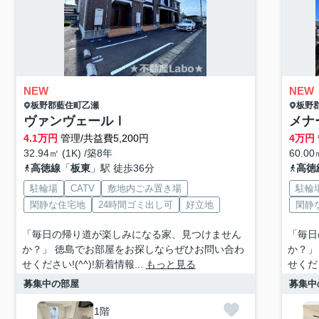
NEW
NEW
板野郡藍住町
乙瀬
板野
ヴァンヴェールⅠ
メナ
4.1
万円
管理/共益費5,200円
4
万円
32.94㎡ (1K) /築8年
60.00
高徳線
「
板東
」駅 徒歩36分
高徳
駐輪場
CATV
敷地内ごみ置き場
駐輪
閑静な住宅地
24時間ゴミ出し可
好立地
閑静
「毎日の帰り道が楽しみになる家、見つけません
「毎日
か？」 徳島でお部屋をお探しならぜひお問い合わ
か？」
せください!(^^)!新着情報...
もっと見る
せくださ
募集中の部屋
募集中
1階