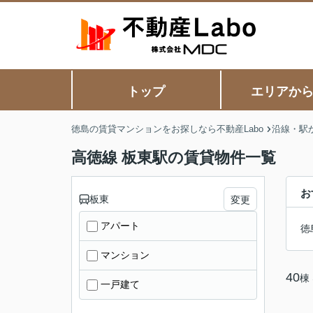
トップ
エリアか
徳島の賃貸マンションをお探しなら不動産Labo
沿線・駅
高徳線 板東駅の賃貸物件一覧
お
板東
変更
アパート
徳
マンション
40
棟
一戸建て