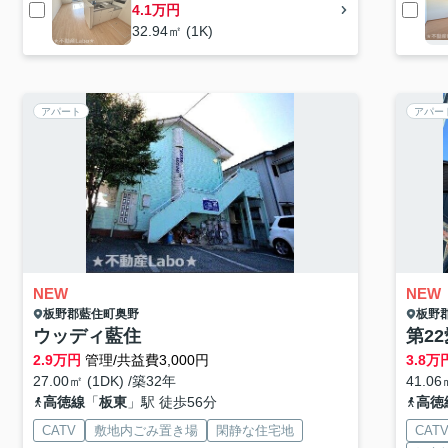
4.1万円
32.94㎡ (1K)
アパート
アパー
NEW
NEW
板野郡藍住町
奥野
板野
ウッディ藍住
第2
2.9
万円
管理/共益費3,000円
3.8
万
27.00㎡ (1DK) /築32年
41.06
高徳線
「
板東
」駅 徒歩56分
高徳
CATV
敷地内ごみ置き場
閑静な住宅地
CAT