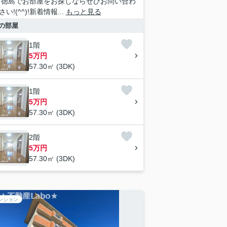
 徳島でお部屋をお探しならぜひお問い合わ
い!(^^)!新着情報...
もっと見る
の部屋
1階
5万円
57.30㎡ (3DK)
1階
5万円
57.30㎡ (3DK)
2階
5万円
57.30㎡ (3DK)
ンション