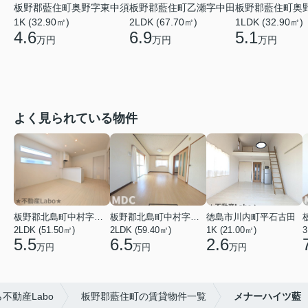
板野郡藍住町奥野字東中須
板野郡藍住町乙瀬字中田
板野郡藍住町奥
1K (32.90㎡)
2LDK (67.70㎡)
1LDK (32.90㎡)
4.6
6.9
5.1
万円
万円
万円
よく見られている物件
板野郡北島町中村字東堤ノ内
板野郡北島町中村字本須
徳島市川内町平石古田
2LDK (51.50㎡)
2LDK (59.40㎡)
1K (21.00㎡)
3
5.5
6.5
2.6
万円
万円
万円
不動産Labo
板野郡藍住町の賃貸物件一覧
メナーハイツ藍