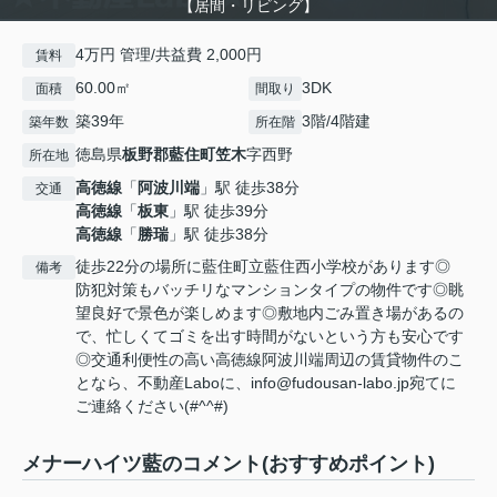
【居間・リビング】
4万円 管理/共益費 2,000円
賃料
60.00㎡
3DK
面積
間取り
築39年
3階/4階建
築年数
所在階
徳島県
板野郡藍住町
笠木
字西野
所在地
高徳線
「
阿波川端
」駅 徒歩38分
交通
高徳線
「
板東
」駅 徒歩39分
高徳線
「
勝瑞
」駅 徒歩38分
徒歩22分の場所に藍住町立藍住西小学校があります◎
備考
防犯対策もバッチリなマンションタイプの物件です◎眺
望良好で景色が楽しめます◎敷地内ごみ置き場があるの
で、忙しくてゴミを出す時間がないという方も安心です
◎交通利便性の高い高徳線阿波川端周辺の賃貸物件のこ
となら、不動産Laboに、info@fudousan-labo.jp宛てに
ご連絡ください(#^^#)
メナーハイツ藍のコメント(おすすめポイント)