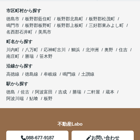
市区町村から探す
徳島市
板野郡藍住町
板野郡北島町
板野郡松茂町
鳴門市
板野郡板野町
板野郡上板町
三好郡東みよし町
名西郡石井町
美馬市
町名から探す
川内町
八万町
応神町古川
鯛浜
北沖洲
奥野
住吉
南庄町
勝瑞
笹木野
沿線から探す
高徳線
徳島線
牟岐線
鳴門線
土讃線
駅から探す
徳島
佐古
阿波富田
吉成
勝瑞
二軒屋
蔵本
阿波川端
鮎喰
板野
不動産Labo
088-677-9187
お問い合わせ