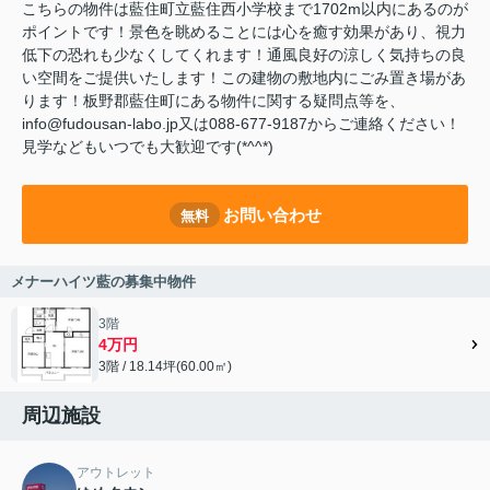
こちらの物件は藍住町立藍住西小学校まで1702m以内にあるのが
ポイントです！景色を眺めることには心を癒す効果があり、視力
低下の恐れも少なくしてくれます！通風良好の涼しく気持ちの良
い空間をご提供いたします！この建物の敷地内にごみ置き場があ
ります！板野郡藍住町にある物件に関する疑問点等を、
info@fudousan-labo.jp又は088-677-9187からご連絡ください！
見学などもいつでも大歓迎です(*^^*)
お問い合わせ
無料
メナーハイツ藍の募集中物件
3階
4万円
3階 / 18.14坪(60.00㎡)
周辺施設
アウトレット