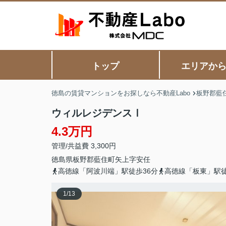
トップ
エリアか
徳島の賃貸マンションをお探しなら不動産Labo
板野郡藍
ウィルレジデンスⅠ
4.3万円
管理/共益費 3,300円
徳島県
板野郡藍住町
矢上
字安任
高徳線「阿波川端」駅徒歩36分
高徳線「板東」駅徒
1
/
13