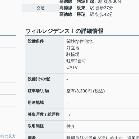
高徳線
「
阿波川端
」駅 徒歩36分
高徳線
「
板東
」駅 徒歩37分
交通
高徳線
「
勝瑞
」駅 徒歩42分
ウィルレジデンスⅠの詳細情報
設備条件
閑静な住宅地
好立地
駐輪場
駐車2台可
CATV
設備(その他)
-
駐車場/月額
空有/3,300円 (税込)
用途地域
-
募集戸数 / 総戸数
- / -
取引態様
仲介
情報の見方
備考
眺望良好で景色が楽しめます！通風