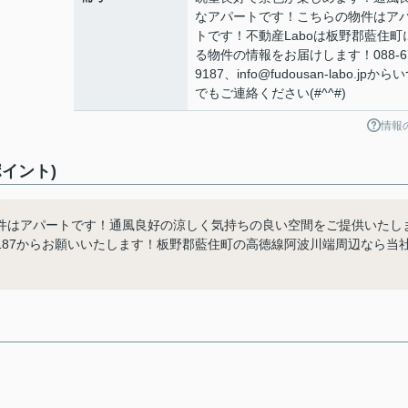
なアパートです！こちらの物件はア
トです！不動産Laboは板野郡藍住町
る物件の情報をお届けします！088-67
9187、info@fudousan-labo.jpから
でもご連絡ください(#^^#)
情報
イント)
件はアパートです！通風良好の涼しく気持ちの良い空間をご提供いたし
7-9187からお願いいたします！板野郡藍住町の高徳線阿波川端周辺なら当