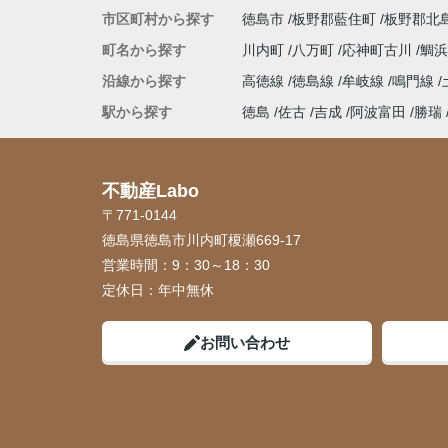
市区町村から探す
徳島市
板野郡藍住町
板野郡北
町名から探す
川内町
八万町
応神町古川
鯛
沿線から探す
高徳線
徳島線
牟岐線
鳴門線
駅から探す
徳島
佐古
吉成
阿波富田
勝瑞
不動産Labo
〒771-0144
徳島県徳島市川内町榎瀬669-17
営業時間：
9：30～18：30
定休日：
年中無休
お問い合わせ