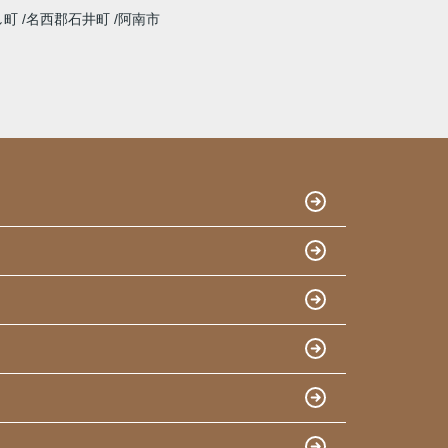
し町
名西郡石井町
阿南市