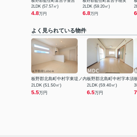
板野郡藍住町富吉字豊吉
板野郡藍住町富吉字穂実
2LDK (57.57㎡)
2LDK (59.20㎡)
2
4.8
6.8
6
万円
万円
よく見られている物件
板野郡北島町中村字東堤ノ内
板野郡北島町中村字本須
2LDK (51.50㎡)
2LDK (59.40㎡)
3
5.5
6.5
7
万円
万円