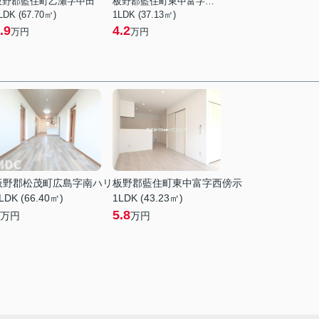
板野郡藍住町乙瀬字中田
板野郡藍住町東中富字東傍示
LDK (67.70㎡)
1LDK (37.13㎡)
.9
4.2
万円
万円
板野郡松茂町広島字南ハリ
板野郡藍住町東中富字西傍示
LDK (66.40㎡)
1LDK (43.23㎡)
5.8
万円
万円