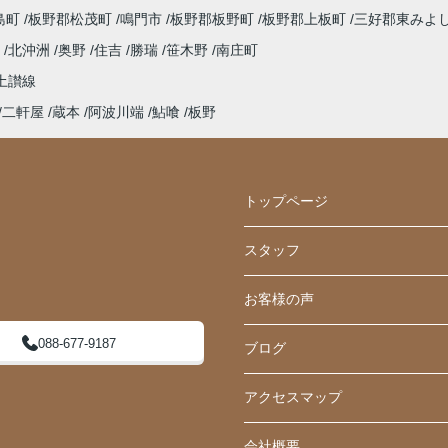
島町
板野郡松茂町
鳴門市
板野郡板野町
板野郡上板町
三好郡東みよ
浜
北沖洲
奥野
住吉
勝瑞
笹木野
南庄町
土讃線
二軒屋
蔵本
阿波川端
鮎喰
板野
トップページ
スタッフ
お客様の声
088-677-9187
ブログ
アクセスマップ
会社概要