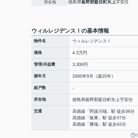
徳島県
板野郡藍住町
矢上
字安任
所在地
ウィルレジデンスⅠの基本情報
物件名
ウィルレジデンスⅠ
価格
4.3万円
管理/共益費
3,300円
築年月
2000年9月（築25年）
総戸数
-
所在地
徳島県
板野郡藍住町
矢上
字安任
交通
高徳線
「
阿波川端
」駅 徒歩36分
高徳線
「
板東
」駅 徒歩37分
高徳線
「
勝瑞
」駅 徒歩42分