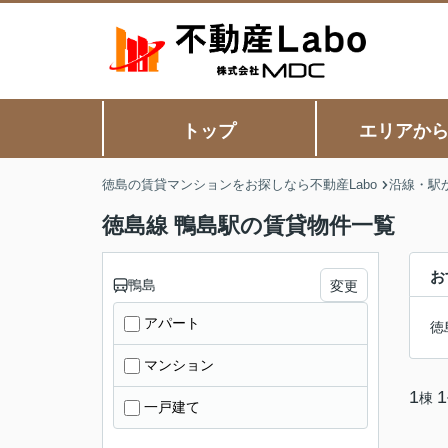
トップ
エリアか
徳島の賃貸マンションをお探しなら不動産Labo
沿線・駅
徳島線 鴨島駅の賃貸物件一覧
お
鴨島
変更
アパート
徳
マンション
1
1
棟
一戸建て