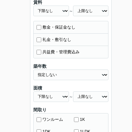
賃料
～
敷金・保証金なし
礼金・敷引なし
共益費・管理費込み
築年数
面積
～
間取り
ワンルーム
1K
1DK
1LDK