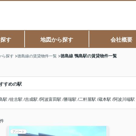
ら探す
地図から探す
会社概要
徳島線 鴨島駅の賃貸物件一覧
から探す
徳島線の賃貸物件一覧
すすめの駅
島駅
/
佐古駅
/
吉成駅
/
阿波富田駅
/
勝瑞駅
/
二軒屋駅
/
蔵本駅
/
阿波川端駅
件
アパート