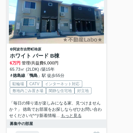
阿波市
吉野町柿原
ホワイト バード B棟
6
万円
管理/共益費6,000円
65.73㎡ (2LDK) /築15年
徳島線
「
鴨島
」駅 徒歩55分
駐輪場
CATV
インターネット対応
敷地内ごみ置き場
閑静な住宅地
好立地
「毎日の帰り道が楽しみになる家、見つけません
か？」 徳島でお部屋をお探しならぜひお問い合わ
せください!(^^)!新着情報...
もっと見る
募集中の部屋