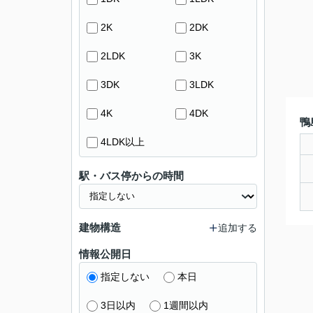
2K
2DK
2LDK
3K
3DK
3LDK
4K
4DK
鴨
4LDK以上
駅・バス停からの時間
建物構造
追加する
情報公開日
指定しない
本日
3日以内
1週間以内