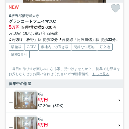
NEW
板野郡板野町大寺
グランコートフェイマスC
5
万円
管理/共益費2,000円
57.30㎡ (3DK) /築27年 /2階建
高徳線「板野」駅 徒歩12分
高徳線「阿波川端」駅 徒歩33分
高徳
駐輪場
CATV
敷地内ごみ置き場
閑静な住宅地
好立地
駐車2台可
「毎日の帰り道が楽しみになる家、見つけませんか？」 徳島でお部屋を
お探しならぜひお問い合わせください!(^^)!新着情報...
もっと見る
募集中の部屋
1階
5万円
57.30㎡ (3DK)
1階
5万円