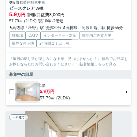
板野郡藍住町東中富
ピースクレア A棟
5.9
万円
管理/共益費3,000円
57.79㎡ (2LDK) /築10年 /2階建
高徳線「板野」駅 徒歩39分
高徳線「阿波川端」駅 徒歩55分
高徳
駐輪場
CATV
インターネット対応
敷地内ごみ置き場
閑静な住宅地
24時間ゴミ出し可
「毎日の帰り道が楽しみになる家、見つけませんか？」 徳島でお部屋を
お探しならぜひお問い合わせください!(^^)!新着情報...
もっと見る
募集中の部屋
1階
5.9万円
57.79㎡ (2LDK)
一戸建て