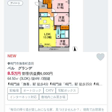
アパート
NEW
鳴門市撫養町斎田
ベル グランデ
8.5
万円
管理/共益費6,000円
64.50㎡ (3LDK) /築4年 /3階建
鳴門線「撫養」駅 徒歩4分
鳴門線「鳴門」駅 徒歩15分
鳴門線「金比羅前」駅 徒歩22分
駐輪場
オートロック
CATV
宅配ボックス
インターネット対応
敷地内ごみ置き場
「毎日の帰り道が楽しみになる家、見つけませんか？」 徳島でお部屋を