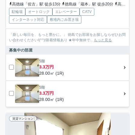
高徳線「佐古」駅 徒歩13分
徳島線「蔵本」駅 徒歩20分
高徳線「徳島」駅 徒歩25分
駐輪場
オートロック
エレベーター
CATV
インターネット対応
敷地内ごみ置き場
「新しい毎日を、もっと豊かに。」 徳島でお部屋をお探しならぜひお問
い合わせください!(^^)!新着情報あり ★年中無休で...
もっと見る
募集中の部屋
5階
3.3万円
28.00㎡ (1R)
5階
3.3万円
28.00㎡ (1R)
賃貸マンション