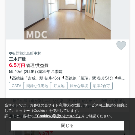
板野郡北島町中村
三木戸建
6.5
万円
管理/共益費-
59.40㎡ (2LDK) /築39年 /1階建
高徳線「吉成」駅 徒歩46分
高徳線「勝瑞」駅 徒歩54分
鳴門線「立道」駅 徒歩55分
CATV
閑静な住宅地
好立地
静かな環境
駐車2台可
「毎日の帰り道が楽しみになる家、見つけませんか？」 徳島でお部屋を
当サイトでは、お客様の当サイト利用状況把握、サービス向上検討を目的と
お探しならぜひお問い合わせください!(^^)!新着情報...
もっと見る
して、クッキー（Cookie）を使用しています。
詳しくは、当社の
「Cookieの取扱いについて」
をご確認ください。
募集中の部屋
閉じる
1階
6.5万円