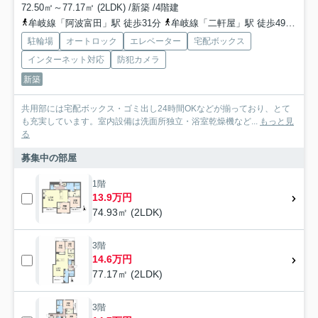
72.50㎡～77.17㎡ (2LDK) /新築 /4階建
牟岐線「阿波富田」駅 徒歩31分
牟岐線「二軒屋」駅 徒歩49分
高
駐輪場
オートロック
エレベーター
宅配ボックス
インターネット対応
防犯カメラ
新築
共用部には宅配ボックス・ゴミ出し24時間OKなどが揃っており、とて
も充実しています。室内設備は洗面所独立・浴室乾燥機など...
もっと見
る
募集中の部屋
1階
13.9万円
74.93㎡ (2LDK)
3階
14.6万円
77.17㎡ (2LDK)
3階