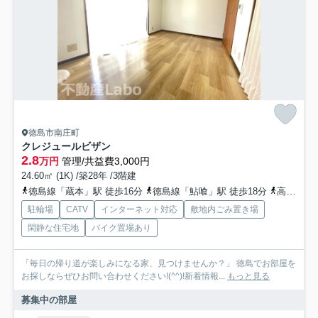
徳島市南庄町
クレジュールビザン
2.8
万円
管理/共益費3,000円
24.60㎡ (1K) /築28年 /3階建
徳島線「蔵本」駅 徒歩16分
徳島線「鮎喰」駅 徒歩18分
高徳線「佐古」駅 徒歩41分
駐輪場
CATV
インターネット対応
敷地内ごみ置き場
閑静な住宅地
バイク置場あり
「毎日の帰り道が楽しみになる家、見つけませんか？」 徳島でお部屋を
お探しならぜひお問い合わせください!(^^)!新着情報...
もっと見る
募集中の部屋