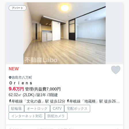
アパート
NEW
徳島市八万町
Ｏｒｉｅｎｓ
9.6
万円
管理/共益費7,000円
62.02㎡ (2LDK) /築1年 /3階建
牟岐線「文化の森」駅 徒歩12分
牟岐線「地蔵橋」駅 徒歩26分
牟
駐輪場
オートロック
CATV
宅配ボックス
インターネット対応
防犯カメラ