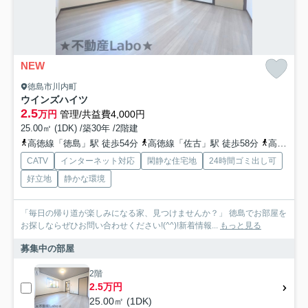
NEW
徳島市川内町
ウインズハイツ
2.5
万円
管理/共益費4,000円
25.00㎡ (1DK) /築30年 /2階建
高徳線「徳島」駅 徒歩54分
高徳線「佐古」駅 徒歩58分
高徳線「吉成」駅 徒歩60分
CATV
インターネット対応
閑静な住宅地
24時間ゴミ出し可
好立地
静かな環境
「毎日の帰り道が楽しみになる家、見つけませんか？」 徳島でお部屋を
お探しならぜひお問い合わせください!(^^)!新着情報...
もっと見る
募集中の部屋
2階
2.5万円
25.00㎡ (1DK)