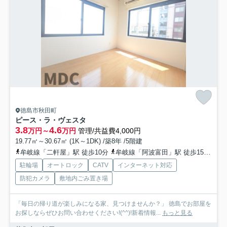
徳島市秋田町
ピース・ラ・ヴェスタ
3.8
4.6
万円～
万円
管理/共益費4,000円
19.77㎡～30.67㎡ (1K～1DK) /築8年 /5階建
牟岐線「二軒屋」駅 徒歩10分
牟岐線「阿波富田」駅 徒歩15分
高
駐輪場
オートロック
CATV
インターネット対応
防犯カメラ
敷地内ごみ置き場
「毎日の帰り道が楽しみになる家、見つけませんか？」 徳島でお部屋を
お探しならぜひお問い合わせください!(^^)!新着情報...
もっと見る