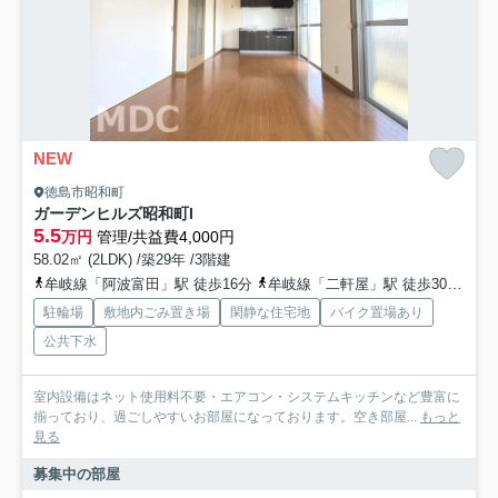
NEW
徳島市昭和町
ガーデンヒルズ昭和町I
5.5
万円
管理/共益費4,000円
58.02㎡ (2LDK) /築29年 /3階建
牟岐線「阿波富田」駅 徒歩16分
牟岐線「二軒屋」駅 徒歩30分
高
駐輪場
敷地内ごみ置き場
閑静な住宅地
バイク置場あり
公共下水
室内設備はネット使用料不要・エアコン・システムキッチンなど豊富に
揃っており、過ごしやすいお部屋になっております。空き部屋...
もっと
見る
募集中の部屋