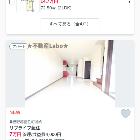
14.7万円
72.50㎡ (2LDK)
すべて見る（全4戸）
アパート
NEW
板野郡藍住町徳命
リブライフ藍住
7
万円
管理/共益費4,000円