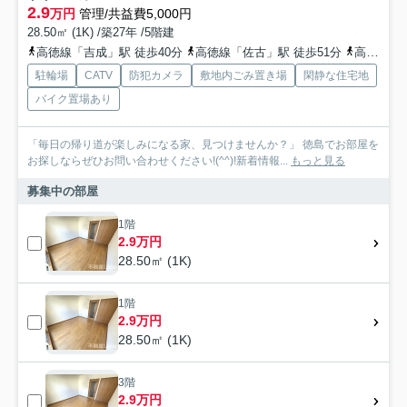
2.9
万円
管理/共益費5,000円
28.50㎡ (1K) /築27年 /5階建
高徳線「吉成」駅 徒歩40分
高徳線「佐古」駅 徒歩51分
高徳線「徳島」駅 徒歩55分
駐輪場
CATV
防犯カメラ
敷地内ごみ置き場
閑静な住宅地
バイク置場あり
「毎日の帰り道が楽しみになる家、見つけませんか？」 徳島でお部屋を
お探しならぜひお問い合わせください!(^^)!新着情報...
もっと見る
募集中の部屋
1階
2.9万円
28.50㎡ (1K)
1階
2.9万円
28.50㎡ (1K)
3階
2.9万円