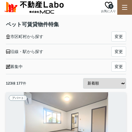
0
お気に入り
ペット可賃貸物件特集
市区町村から探す
変更
沿線・駅から探す
変更
募集中
変更
123
棟
177
件
アパート