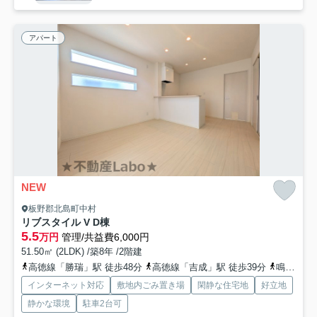
アパート
NEW
板野郡北島町中村
リブスタイル V D棟
5.5
万円
管理/共益費6,000円
51.50㎡ (2LDK) /築8年 /2階建
高徳線「勝瑞」駅 徒歩48分
高徳線「吉成」駅 徒歩39分
鳴門線「阿波大谷」駅 徒歩58分
インターネット対応
敷地内ごみ置き場
閑静な住宅地
好立地
静かな環境
駐車2台可