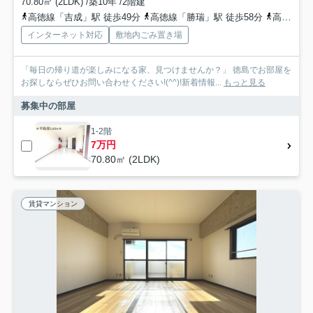
70.80㎡ (2LDK) /築10年 /2階建
高徳線「吉成」駅 徒歩49分
高徳線「勝瑞」駅 徒歩58分
高徳線「阿波川端」駅 徒歩49分
インターネット対応
敷地内ごみ置き場
「毎日の帰り道が楽しみになる家、見つけませんか？」 徳島でお部屋を
お探しならぜひお問い合わせください!(^^)!新着情報...
もっと見る
募集中の部屋
1-2階
7万円
70.80㎡ (2LDK)
賃貸マンション