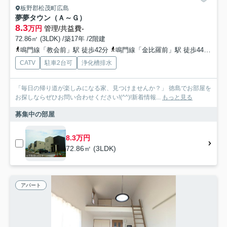
板野郡松茂町広島
夢夢タウン（Ａ～Ｇ）
8.3
万円
管理/共益費-
72.86㎡ (3LDK) /築17年 /2階建
鳴門線「教会前」駅 徒歩42分
鳴門線「金比羅前」駅 徒歩44分
鳴
CATV
駐車2台可
浄化槽排水
「毎日の帰り道が楽しみになる家、見つけませんか？」 徳島でお部屋を
お探しならぜひお問い合わせください!(^^)!新着情報...
もっと見る
募集中の部屋
8.3万円
72.86㎡ (3LDK)
アパート