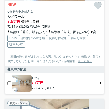
NEW
板野郡北島町高房
ルノワール
7.5
万円
管理/共益費-
72.54㎡ (3LDK) /築17年 /2階建
高徳線「勝瑞」駅 徒歩7分
高徳線「吉成」駅 徒歩24分
高徳線「池谷」駅 徒歩37分
CATV
敷地内ごみ置き場
閑静な住宅地
静かな環境
駐車2台可
「毎日の帰り道が楽しみになる家、見つけませんか？」 徳島でお部屋を
お探しならぜひお問い合わせください!(^^)!新着情報...
もっと見る
募集中の部屋
1-2階
7.5万円
72.54㎡ (3LDK)
賃貸マンション