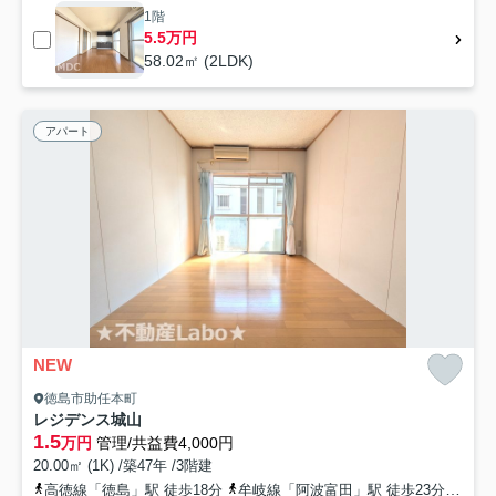
1階
5.5万円
58.02㎡ (2LDK)
アパート
NEW
徳島市助任本町
レジデンス城山
1.5
万円
管理/共益費4,000円
20.00㎡ (1K) /築47年 /3階建
高徳線「徳島」駅 徒歩18分
牟岐線「阿波富田」駅 徒歩23分
高徳