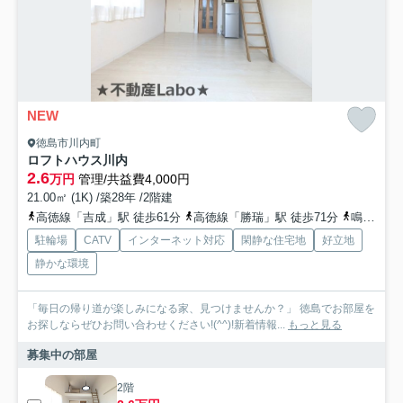
NEW
徳島市川内町
ロフトハウス川内
2.6
万円
管理/共益費4,000円
21.00㎡ (1K) /築28年 /2階建
高徳線「吉成」駅 徒歩61分
高徳線「勝瑞」駅 徒歩71分
鳴門線「立道」駅 徒歩74分
駐輪場
CATV
インターネット対応
閑静な住宅地
好立地
静かな環境
「毎日の帰り道が楽しみになる家、見つけませんか？」 徳島でお部屋を
お探しならぜひお問い合わせください!(^^)!新着情報...
もっと見る
募集中の部屋
2階