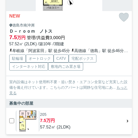
NEW
徳島市南沖洲
Ｄ－ｒｏｏｍ ノトス
7.5
万円
管理/共益費3,000円
57.52㎡ (2LDK) /築10年 /3階建
牟岐線「阿波富田」駅 徒歩45分
高徳線「徳島」駅 徒歩46分
牟岐
駐輪場
オートロック
CATV
宅配ボックス
インターネット対応
敷地内ごみ置き場
室内設備はネット使用料不要・追い焚き・エアコン全室など充実した設
備を備え付けています。こちらのアパートは閑静な住宅地にあ...
もっと
見る
募集中の部屋
205
7.5万円
57.52㎡ (2LDK)