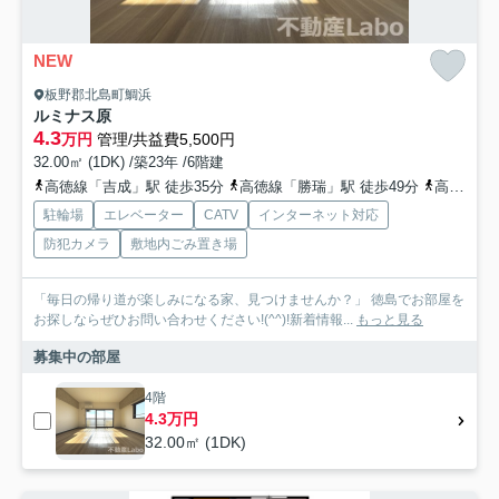
NEW
板野郡北島町鯛浜
ルミナス原
4.3
万円
管理/共益費5,500円
32.00㎡ (1DK) /築23年 /6階建
高徳線「吉成」駅 徒歩35分
高徳線「勝瑞」駅 徒歩49分
高徳線「佐古」駅 徒歩55分
駐輪場
エレベーター
CATV
インターネット対応
防犯カメラ
敷地内ごみ置き場
「毎日の帰り道が楽しみになる家、見つけませんか？」 徳島でお部屋を
お探しならぜひお問い合わせください!(^^)!新着情報...
もっと見る
募集中の部屋
4階
4.3万円
32.00㎡ (1DK)