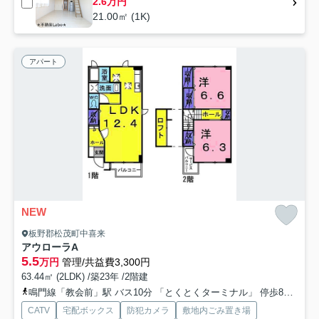
2.6万円
21.00㎡ (1K)
アパート
NEW
板野郡松茂町中喜来
アウローラA
5.5
万円
管理/共益費3,300円
63.44㎡ (2LDK) /築23年 /2階建
鳴門線「教会前」駅 バス10分 「とくとくターミナル」 停歩8分
鳴
CATV
宅配ボックス
防犯カメラ
敷地内ごみ置き場