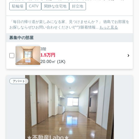
駐輪場
CATV
閑静な住宅地
好立地
「毎日の帰り道が楽しみになる家、見つけませんか？」 徳島でお部屋を
お探しならぜひお問い合わせください!(^^)!新着情報...
もっと見る
募集中の部屋
3階
1.5万円
20.00㎡ (1K)
アパート