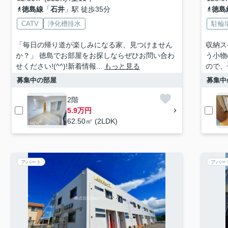
徳島線
「
石井
」駅 徒歩35分
徳島
CATV
浄化槽排水
駐輪
「毎日の帰り道が楽しみになる家、見つけません
収納ス
か？」 徳島でお部屋をお探しならぜひお問い合わ
う小物
せください!(^^)!新着情報...
もっと見る
ので、
募集中の部屋
募集中
2階
5.9万円
62.50㎡ (2LDK)
アパート
アパー