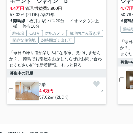
モーント シャイン Ｂ
シャ
4.4
万円
管理/共益費3,900円
4.7
万
57.02㎡ (2LDK) /築21年
50.78
徳島線
「
石井
」駅 バス20分 「イオンタウン上
徳島
板」 停歩16分
駐輪
駐輪場
CATV
防犯カメラ
敷地内ごみ置き場
閑静な住宅地
24時間ゴミ出し可
「毎日
か？」
「毎日の帰り道が楽しみになる家、見つけません
せくださ
か？」 徳島でお部屋をお探しならぜひお問い合わ
募集中
せください!(^^)!新着情報...
もっと見る
募集中の部屋
2階
4.4万円
57.02㎡ (2LDK)