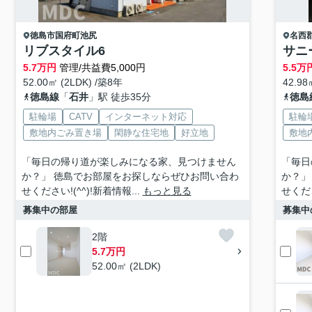
徳島市
国府町池尻
名西
リブスタイル6
サニ
5.7
万円
管理/共益費5,000円
5.5
万
52.00㎡ (2LDK) /築8年
42.98
徳島線
「
石井
」駅 徒歩35分
徳島
駐輪場
CATV
インターネット対応
駐輪
敷地内ごみ置き場
閑静な住宅地
好立地
敷地
「毎日の帰り道が楽しみになる家、見つけません
「毎日
か？」 徳島でお部屋をお探しならぜひお問い合わ
か？」
せください!(^^)!新着情報...
もっと見る
せくださ
募集中の部屋
募集中
2階
5.7万円
52.00㎡ (2LDK)