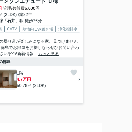
ーメゾンエチュード Ｃ棟
円
管理/共益費5,000円
㎡ (2LDK) /築22年
線
「
石井
」駅 徒歩76分
場
CATV
敷地内ごみ置き場
浄化槽排水
の帰り道が楽しみになる家、見つけません
 徳島でお部屋をお探しならぜひお問い合わ
い!(^^)!新着情報...
もっと見る
の部屋
1階
4.7万円
50.78㎡ (2LDK)