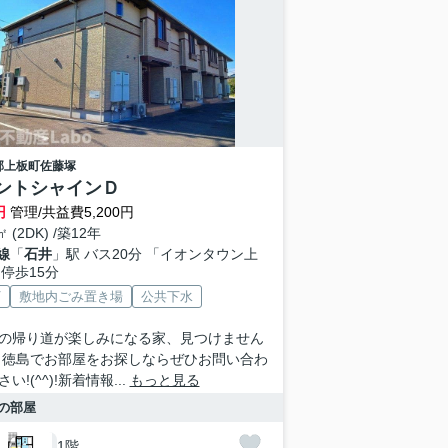
郡上板町
佐藤塚
ントシャインＤ
円
管理/共益費5,200円
㎡ (2DK) /築12年
線
「
石井
」駅 バス20分 「イオンタウン上
 停歩15分
V
敷地内ごみ置き場
公共下水
の帰り道が楽しみになる家、見つけません
 徳島でお部屋をお探しならぜひお問い合わ
い!(^^)!新着情報...
もっと見る
の部屋
1階