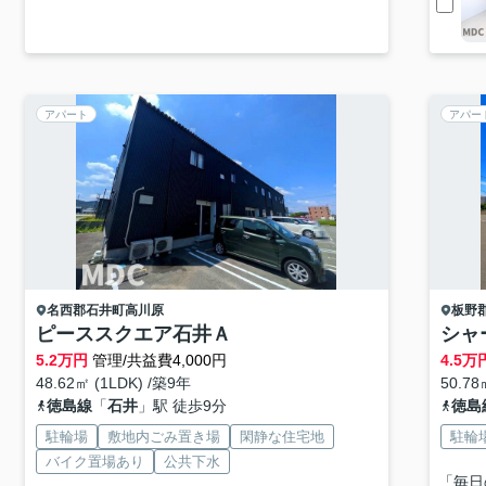
アパート
アパー
名西郡石井町
高川原
板野
ピーススクエア石井Ａ
シャ
5.2
万円
管理/共益費4,000円
4.5
万
48.62㎡ (1LDK) /築9年
50.78
徳島線
「
石井
」駅 徒歩9分
徳島
駐輪場
敷地内ごみ置き場
閑静な住宅地
駐輪
バイク置場あり
公共下水
「毎日