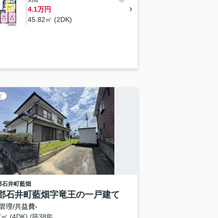
4.1万円
45.82㎡ (2DK)
て
郡石井町
藍畑
郡石井町藍畑字竜王の一戸建て
管理/共益費-
7㎡ (4DK) /築38年