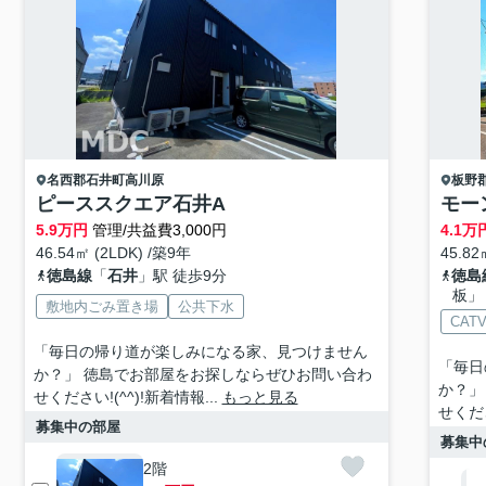
名西郡石井町
高川原
板野
ピーススクエア石井A
モー
5.9
万円
管理/共益費3,000円
4.1
万
46.54㎡ (2LDK) /築9年
45.82
徳島線
「
石井
」駅 徒歩9分
徳島
板」
敷地内ごみ置き場
公共下水
CAT
「毎日の帰り道が楽しみになる家、見つけません
「毎日
か？」 徳島でお部屋をお探しならぜひお問い合わ
か？」
せください!(^^)!新着情報...
もっと見る
せくださ
募集中の部屋
募集中
2階