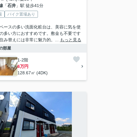
線
「
石井
」駅 徒歩41分
場
バイク置場あり
ペースの多い洗面化粧台は、美容に気を使
の多い方におすすめです。敷金も不要です
住み替えには非常に魅力的。...
もっと見る
の部屋
1-2階
6万円
128.67㎡ (4DK)
ト