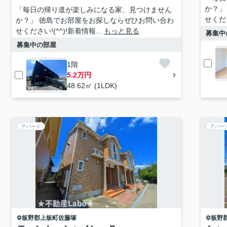
か？」
「毎日の帰り道が楽しみになる家、見つけません
せくださ
か？」 徳島でお部屋をお探しならぜひお問い合わ
せください!(^^)!新着情報...
もっと見る
募集中
募集中の部屋
1階
5.2万円
48.62㎡ (1LDK)
アパート
アパー
板野郡上板町
佐藤塚
板野