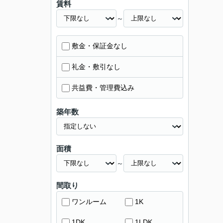
賃料
～
敷金・保証金なし
礼金・敷引なし
共益費・管理費込み
築年数
面積
～
間取り
ワンルーム
1K
1DK
1LDK