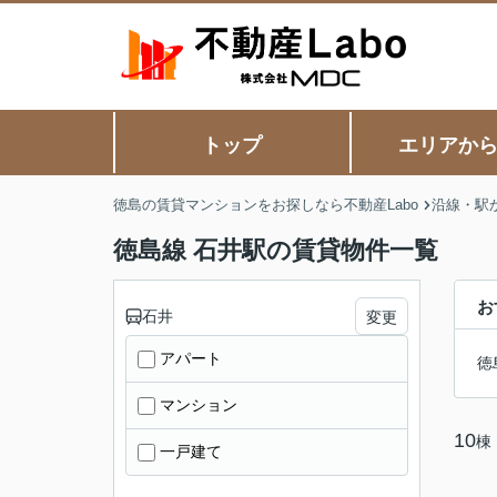
トップ
エリアか
徳島の賃貸マンションをお探しなら不動産Labo
沿線・駅
徳島線 石井駅の賃貸物件一覧
お
石井
変更
アパート
徳
マンション
10
棟
一戸建て