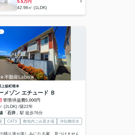
5.5万円
42.98㎡ (1LDK)
ト
郡上板町
椎本
ーメゾン エチュード Ｂ
円
管理/共益費5,000円
㎡ (2LDK) /築22年
線
「
石井
」駅 徒歩76分
場
CATV
敷地内ごみ置き場
浄化槽排水
の帰り道が楽しみになる家、見つけません