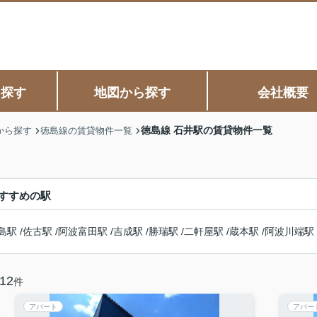
ら探す
地図から探す
会社概要
徳島線 石井駅の賃貸物件一覧
から探す
徳島線の賃貸物件一覧
すすめの駅
島駅
/
佐古駅
/
阿波富田駅
/
吉成駅
/
勝瑞駅
/
二軒屋駅
/
蔵本駅
/
阿波川端駅
12
件
アパート
アパー