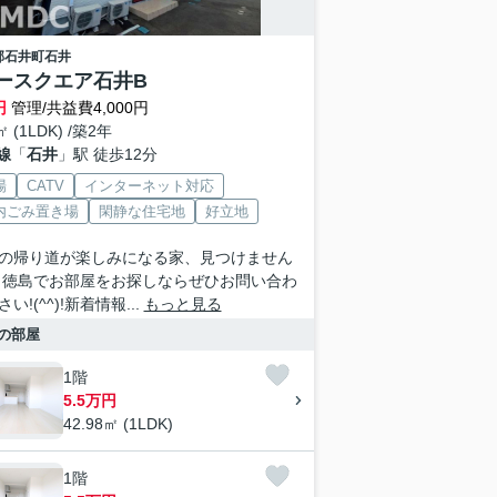
郡石井町
石井
ースクエア石井B
円
管理/共益費4,000円
㎡ (1LDK) /築2年
線
「
石井
」駅 徒歩12分
場
CATV
インターネット対応
内ごみ置き場
閑静な住宅地
好立地
の帰り道が楽しみになる家、見つけません
 徳島でお部屋をお探しならぜひお問い合わ
い!(^^)!新着情報...
もっと見る
の部屋
1階
5.5万円
42.98㎡ (1LDK)
1階