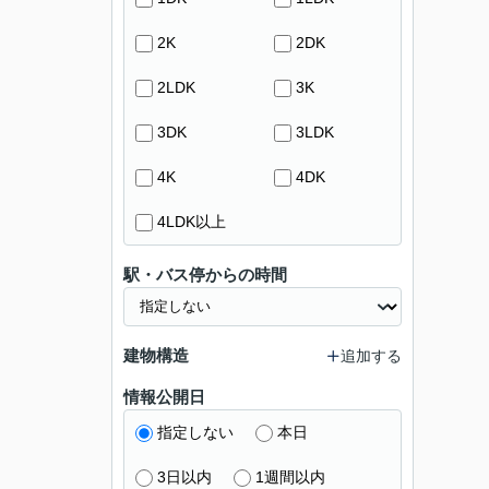
2K
2DK
2LDK
3K
3DK
3LDK
4K
4DK
4LDK以上
駅・バス停からの時間
建物構造
追加する
情報公開日
指定しない
本日
3日以内
1週間以内