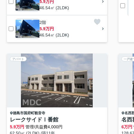
5.9万円
46.54㎡ (2LDK)
2階
5.9万円
46.54㎡ (2LDK)
アパート
一戸建
徳島市
国府町観音寺
名西
レークサイドⅠ番館
名西
5.9
万円
管理/共益費4,000円
6
万円
62.50㎡ (2LDK) /築11年
128.6